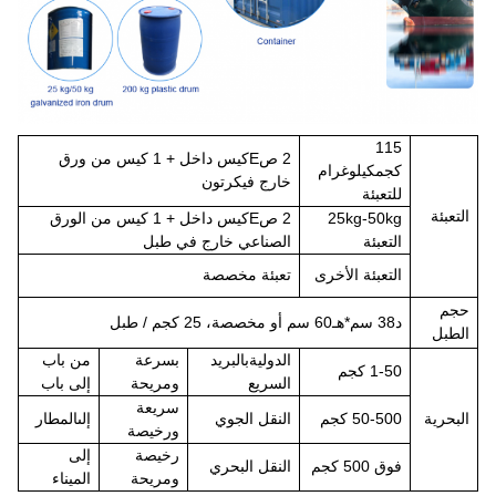
1
15
2 ص
E
كيس داخل + 1 كيس من ورق
كجم
كيلوغرام
خارج في
كرتون
للتعبئة
التعبئة
25kg-50kg
2 ص
E
كيس داخل + 1 كيس من الورق
التعبئة
الصناعي خارج في طبل
التعبئة الأخرى
تعبئة مخصصة
حجم
د
38 سم*
هـ
60 سم أو مخصصة، 25 كجم / طبل
الطبل
الدولية
بالبريد
بسرعة
من باب
1-50 كجم
السريع
ومريحة
إلى باب
سريعة
البحرية
50-500 كجم
النقل الجوي
إلى
المطار
ورخيصة
رخيصة
إلى
فوق
500 كجم
النقل البحري
ومريحة
الميناء