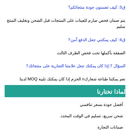
ق
5
:
كيف تضمنون جودة منتجاتكم؟
يتم ضمان فحص صارم للعينات على المنتجات قبل الشحن وتغليف المنتج
سليم.
ق
6
:
كيف يمكنني جعل الدفع آمن
?
الصفقة بأكملها تحت فحص الطرف الثالث
السؤال 7:
إذا كان يمكنك جعل علامتنا التجارية على منتجاتك
?
نعم يمكننا طباعة شعارك
n
الحزم إذا كان يمكنك تلبية MOQ لدينا.
لماذا تختارنا
1أفضل جودة بسعر تنافسي
2شحن سريع، تسليم في الوقت المحدد.
3ضمانات التجارة