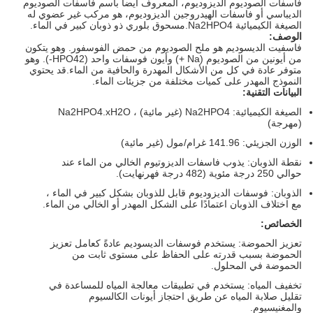
فاسفات الصوديوم الديزوديوم، المعروف أيضا باسم فاسفات الصوديوم
الديباسي أو فاسفات الهيدروجين الديزوديوم، هو مركب غير عضوي له
الصيغة الكيميائية Na2HPO4.مسحوق بلوري ذو ذوبان كبير في الماء.
الوصف:
فاسفيت الديسوديم هو ملح الصوديوم من حمض الفوسفور. وهو يتكون
من أيونين من الصوديوم (Na +) وأيون فوسفات واحد (HPO42-). وهو
متوفر عادة في كل من الأشكال المهدرة والحافية من الماء.قد يحتوي
النموذج المهدر على كميات مختلفة من جزيئات الماء.
البيانات التقنية:
الصيغة الكيميائية: Na2HPO4 (غير مائية) ، Na2HPO4.xH2O
(مهرجة)
الوزن الجزيئي: 141.96 غرام/مول (غير مائية)
نقطة الذوبان: يذوب فاسفات الديزوتيوم الخالي من الماء عند
حوالي 250 درجة مئوية (482 درجة فهرنهايت).
الذوبان: فوسفات الديزوديوم قابل للذوبان بشكل كبير في الماء ،
مع اختلاف الذوبان اعتمادًا على الشكل المهدر أو الخالي من الماء.
الخصائص:
تعزيز الحموضة: يستخدم فوسفات الديسوديم عادةً كعامل تعزيز
الحموضة بسبب قدرته على الحفاظ على مستوى ثابت من
الحموضة في المحلول.
تخفيف المياه: يستخدم في تطبيقات معالجة المياه للمساعدة في
تقليل صلابة المياه عن طريق احتجاز أيونات الكالسيوم
والمغنيسيوم.