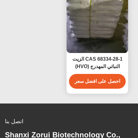
CAS 68334-28-1 الزيت
النباتي المهدرج (HVO)
للمخابز والسمن النباتي
احصل على افضل سعر
اتصل بنا
Shanxi Zorui Biotechnology Co.,