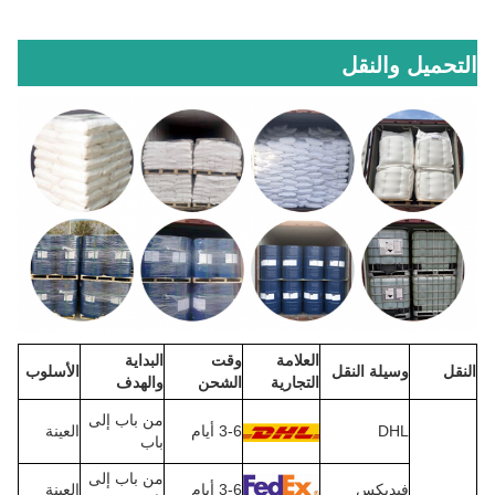
التحميل والنقل
العلامة
وقت
البداية
النقل
وسيلة النقل
الأسلوب
التجارية
الشحن
والهدف
من باب إلى
DHL
3-6 أيام
العينة
باب
من باب إلى
فيديكس
3-6 أيام
العينة