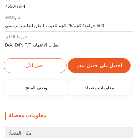
7558-79-4
الـ MOQ:
500 جرام/1 كجم/25 كجم للعينة، 1 طن للطلب الرسمي
شروط الدفع:
خطاب الاعتماد، D/A، D/P، T/T
احصل على افضل سعر
اتصل الآن
معلومات مفصلة
وصف المنتج
معلومات مفصلة
مكان المنشأ: