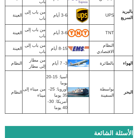
باب
بالبريد
من باب إلى
UPS
3-6 أيام
العينة
السريع
باب
من باب إلى
TNT
3-6 أيام
العينة
باب
النظام
من باب إلى
8-15 أيام
العينة
الاقتصادي
باب
من مطار
الهواء
بالطائرة
3- 7 أيام
النظام
إلى مطار
آسيا: 15-20
يوما
بواسطة
أوروبا: 25-
من ميناء إلى
البحر
النظام
السفينة
35 يوما
ميناء
أمريكا: 30-
40 يوما
الأسئلة الشائعة