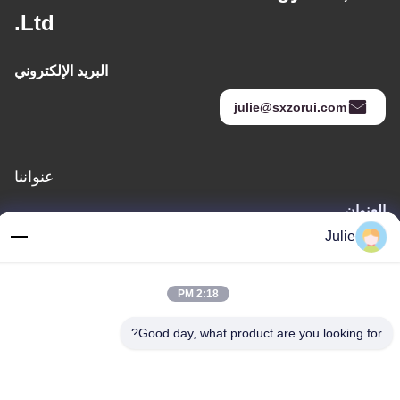
Ltd.
البريد الإلكتروني
julie@sxzorui.com
عنواننا
العنوان
رقم 1107 مبنى النصر 6، شارع يونغتاى، منطقة بينجتشينغ، داتونغ،
Julie
شانشي، الصين
الهاتف
2:18 PM
86-13546018581
Good day, what product are you looking for?