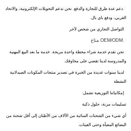
4.دعم عدة طرق للتجارة والدفع. نحن ندعم التحويلات الإلكترونية، والاتحاد
الغربي، ودفع باي بال.
5التواصل التجاري من شخص لآخر
OEM/ODM متاح
6.
7نحن نقدم خدمة شراء محطة واحدة مريحة. خدمة ما بعد البيع المهنية
والمدروسة لدينا تقضي على مخاوفك.
8لدينا سنوات عديدة من الخبرة في تصدير منتجات المكونات الصيدلانية
النشطة
9إمكانياتنا التوزيعية تشمل:
تسليمات مرنة، حلول ذكية
أي شيء من الشحنات السائبة من الآلاف من الأطنان إلى أقل شحنة من
البضائع المعبأة وحتى العينات.