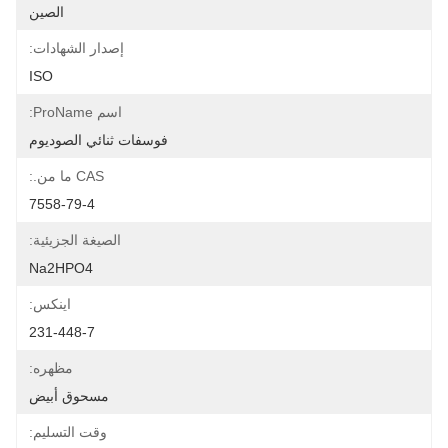
الصين
إصدار الشهادات:
ISO
اسم ProName:
فوسفات ثنائي الصوديوم
CAS ما من.:
7558-79-4
الصيغة الجزيئية:
Na2HPO4
اينكس:
231-448-7
مظهره:
مسحوق أبيض
وقت التسليم: