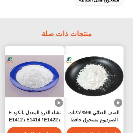
منتجات ذات صلة
الصف الغذائي 96% لاكتات
نشاء الذرة المعدل بالكود E
الصوديوم مسحوق حافظ
E1412 / E1414 / E1422 /
الصوديوم 2- هيدروكسي
E1442