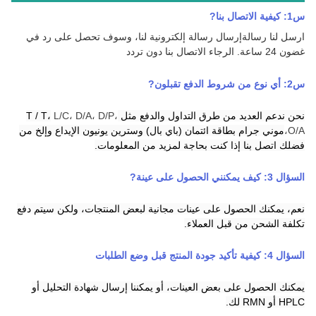
س1: كيفية الاتصال بنا
?
ارسل لنا رسالة
إرسال رسالة إلكترونية لنا، وسوف تحصل على رد في
غضون 24 ساعة.
الرجاء الاتصال بنا دون تردد
س2:
أي نوع من شروط الدفع تقبلون
?
نحن ندعم العديد من طرق التداول والدفع مثل T / T،
L/C، D/A، D/P،
O/A،
موني جرام
بطاقة ائتمان
(باي بال)
وسترين يونيون
الإيداع
و
إلخ من
فضلك اتصل بنا إذا كنت بحاجة لمزيد من المعلومات.
السؤال 3:
كيف يمكنني الحصول على عينة
?
نعم، يمكنك الحصول على عينات مجانية لبعض المنتجات، ولكن سيتم دفع
تكلفة الشحن من قبل العملاء.
السؤال 4: كيفية تأكيد جودة المنتج قبل وضع الطلبات
يمكنك الحصول على بعض العينات، أو يمكننا إرسال شهادة التحليل أو
HPLC أو RMN لك.