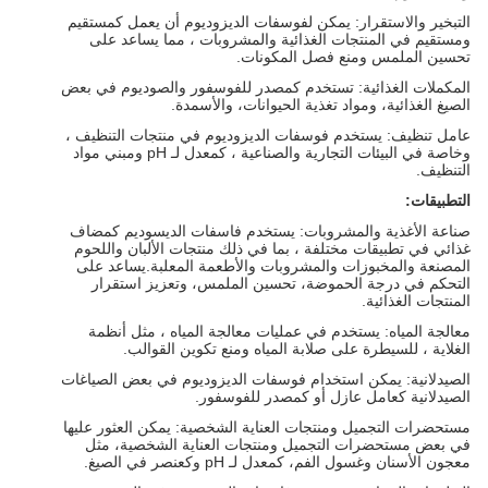
التبخير والاستقرار: يمكن لفوسفات الديزوديوم أن يعمل كمستقيم
ومستقيم في المنتجات الغذائية والمشروبات ، مما يساعد على
تحسين الملمس ومنع فصل المكونات.
المكملات الغذائية: تستخدم كمصدر للفوسفور والصوديوم في بعض
الصيغ الغذائية، ومواد تغذية الحيوانات، والأسمدة.
عامل تنظيف: يستخدم فوسفات الديزوديوم في منتجات التنظيف ،
وخاصة في البيئات التجارية والصناعية ، كمعدل لـ pH ومبني مواد
التنظيف.
التطبيقات:
صناعة الأغذية والمشروبات: يستخدم فاسفات الديسوديم كمضاف
غذائي في تطبيقات مختلفة ، بما في ذلك منتجات الألبان واللحوم
المصنعة والمخبوزات والمشروبات والأطعمة المعلبة.يساعد على
التحكم في درجة الحموضة، تحسين الملمس، وتعزيز استقرار
المنتجات الغذائية.
معالجة المياه: يستخدم في عمليات معالجة المياه ، مثل أنظمة
الغلاية ، للسيطرة على صلابة المياه ومنع تكوين القوالب.
الصيدلانية: يمكن استخدام فوسفات الديزوديوم في بعض الصياغات
الصيدلانية كعامل عازل أو كمصدر للفوسفور.
مستحضرات التجميل ومنتجات العناية الشخصية: يمكن العثور عليها
في بعض مستحضرات التجميل ومنتجات العناية الشخصية، مثل
معجون الأسنان وغسول الفم، كمعدل لـ pH وكعنصر في الصيغ.