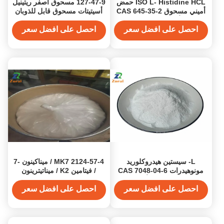
ISO L- Histidine HCL حمض
127-47-9 مسحوق أصفر ريتينيل
أميني مسحوق CAS 645-35-2
أسيتيتات مسحوق قابل للذوبان
مسحوق أميني ضروري مكملات
في الماء
الرياضة التغذية
احصل على افضل سعر
احصل على افضل سعر
L- سيستين هيدروكلوريد
2124-57-4 MK7 / ميناكينون -7
مونوهيدرات CAS 7048-04-6
/ فيتامين K2 / ميناتيترينون
مع> 99٪ مسحوق أبيض نقاء
مسحوق قابل للذوبان في الماء
مسحوق الأحماض الأمينية
احصل على افضل سعر
احصل على افضل سعر