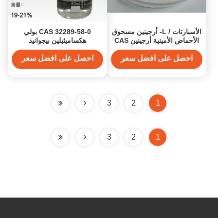
الأسبارتات / L- أرجينين مسحوق
CAS 32289-58-0 بولي
الأحماض الأمينية أرجينين CAS
هكساميثيلين بيجوانيد
74-79-3 الصف مسحوق الصيغة
هيدروكلوريد PHMB 20٪ محلول
الرياضية
و 98٪ PHMB مسحوق بولي
احصل على افضل سعر
احصل على افضل سعر
(هيكسا ميثيلين بيجوانيد)
هيدروكلوريد
3
2
1
3
2
1