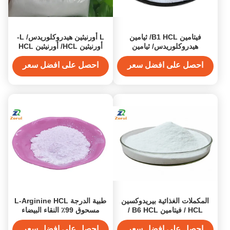
فيتامين B1 HCL/ ثيامين
L أورنيثين هيدروكلوريدس/ L-
هيدروكلوريدس/ ثيامين
أورنيثين HCL/ أورنيثين HCL
هيدروكلوريدس مسحوق CAS
CAS 3184-13-2
67-03-8
احصل على افضل سعر
احصل على افضل سعر
المكملات الغذائية بيريدوكسين
طبية الدرجة L-Arginine HCL
HCL / فيتامين B6 HCL /
مسحوق 99٪ النقاء البيضاء
بيريدوكسين هيدروكلوريد CAS
مسحوق رفيع مكملات حمض
58-56-0
أميني
احصل على افضل سعر
احصل على افضل سعر