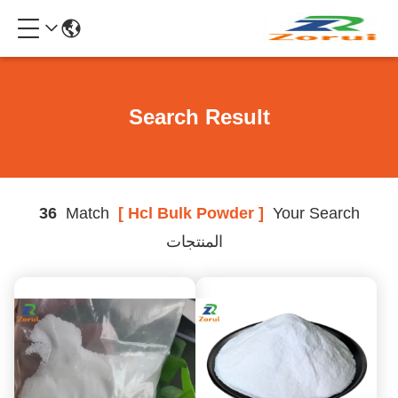
Search Result
36
Match
[ Hcl Bulk Powder ]
Your Search
المنتجات