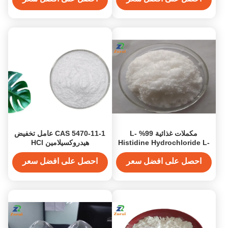
مكملات غذائية 99% L-
CAS 5470-11-1 عامل تخفيض
Histidine Hydrochloride L-
هيدروكسيلامين HCl
Histidine HCL CAS 1007-
هيدروكسيلامين هيدروكلوريدس
42-7
لصناعة الصور الفوتوغرافية
احصل على افضل سعر
احصل على افضل سعر