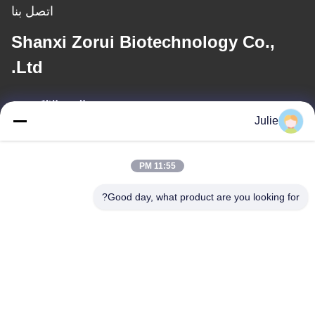
اتصل بنا
Shanxi Zorui Biotechnology Co.,
Ltd.
البريد الإلكتروني
Julie
julie@sxzorui.com
11:55 PM
عنواننا
Good day, what product are you looking for?
العنوان
رقم 1107 مبنى النصر 6، شارع يونغتاى، منطقة بينجتشينغ، داتونغ،
شانشي، الصين
الهاتف
86-13546018581