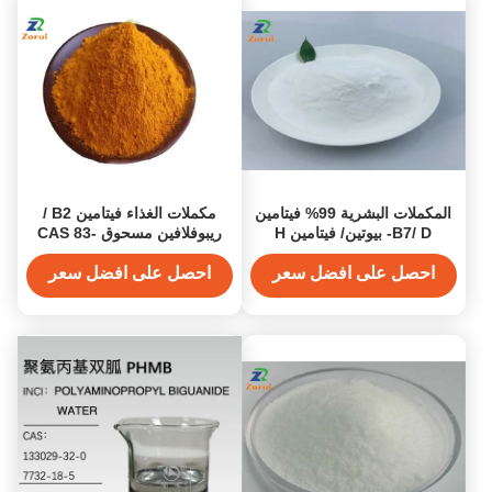
المكملات البشرية 99% فيتامين
مكملات الغذاء فيتامين B2 /
B7/ D- بيوتين/ فيتامين H
ريبوفلافين مسحوق CAS 83-
مسحوق CAS 58-85-5
88-5 مسحوق ميكرو مكبسولة
احصل على افضل سعر
احصل على افضل سعر