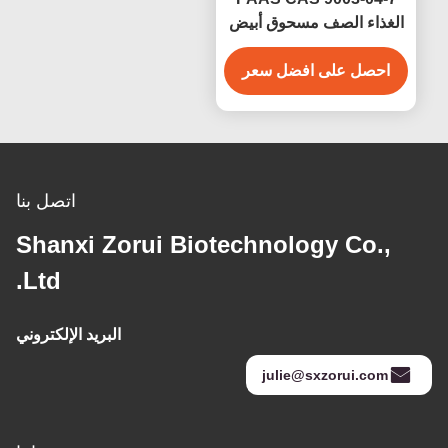
الغذاء الصف مسحوق أبيض
حمض بولي أكريليك
احصل على افضل سعر
الصوديوم للمشتتات الغذائية
اتصل بنا
Shanxi Zorui Biotechnology Co.,
Ltd.
البريد الإلكتروني
julie@sxzorui.com