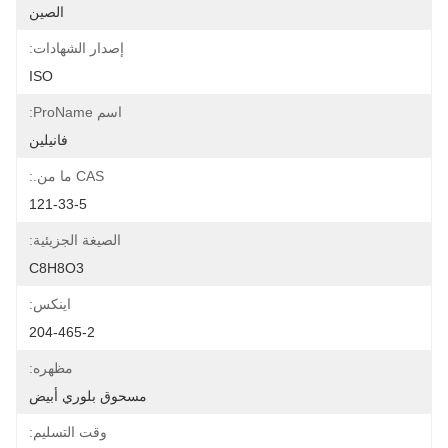
الصين
إصدار الشهادات:
ISO
اسم ProName:
فانيلين
CAS ما من.:
121-33-5
الصيغة الجزيئية:
C8H8O3
اينكس:
204-465-2
مظهره:
مسحوق بلوري أبيض
وقت التسليم: