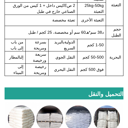
التعبئة
25kg-50kg
2 ص
E
كيس داخل + 1 كيس من الورق
التعبئة
الصناعي خارج في طبل
التعبئة الأخرى
تعبئة مخصصة
حجم
د
38 سم*
هـ
60 سم أو مخصصة، 25 كجم / طبل
الطبل
الدولية
بالبريد
بسرعة
من باب
1-50 كجم
السريع
ومريحة
إلى باب
سريعة
البحرية
50-500 كجم
النقل الجوي
إلى
المطار
ورخيصة
رخيصة
إلى
فوق
500 كجم
النقل البحري
ومريحة
الميناء
التحميل والنقل