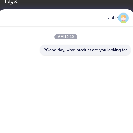
عنواننا
العنوان
Julie
رقم 1107 مبنى النصر 6، شارع يونغتاى، منطقة بينجتشينغ، داتونغ،
شانشي، الصين
10:12 AM
الهاتف
86-13546018581
Good day, what product are you looking for?
سياسة الخصوصية
|
خريطة الموقع
الصين جيدة الجودة المضافات الغذائية والأعلاف المورد. حقوق الطبع
والنشر © -2026 Shanxi Zorui Biotechnology Co., Ltd. . كل شيء
حقوق محجوزة