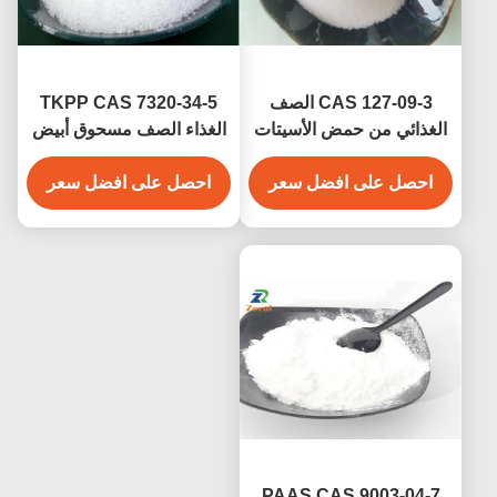
CAS 127-09-3 الصف
TKPP CAS 7320-34-5
الغذائي من حمض الأسيتات
الغذاء الصف مسحوق أبيض
الصوديومية الخالية من
بيروفوسفات رباعي
احصل على افضل سعر
المياه/ حمض الأسيتيك الملح
البوتاسيوم للمضافات
احصل على افضل سعر
الصوديومية القابلة للحقن
الغذائية
لصناعة الحساء واللحوم
PAAS CAS 9003-04-7