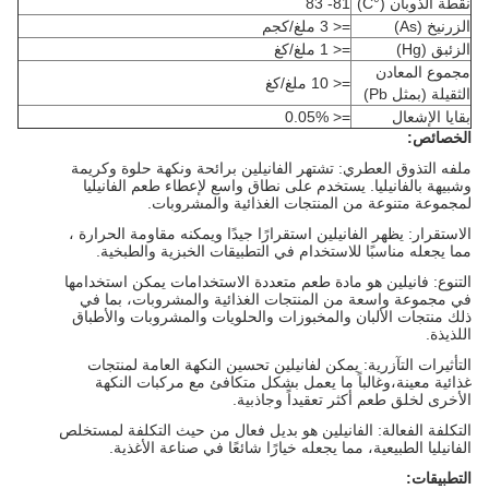
نقطة الذوبان (°C)
81- 83
الزرنيخ (As)
=< 3 ملغ/كجم
الزئبق (Hg)
=< 1 ملغ/كغ
مجموع المعادن
=< 10 ملغ/كغ
الثقيلة (بمثل Pb)
بقايا الإشعال
=< 0.05%
الخصائص:
ملفه التذوق العطري: تشتهر الفانيلين برائحة ونكهة حلوة وكريمة
وشبيهة بالفانيليا. يستخدم على نطاق واسع لإعطاء طعم الفانيليا
لمجموعة متنوعة من المنتجات الغذائية والمشروبات.
الاستقرار: يظهر الفانيلين استقرارًا جيدًا ويمكنه مقاومة الحرارة ،
مما يجعله مناسبًا للاستخدام في التطبيقات الخبزية والطبخية.
التنوع: فانيلين هو مادة طعم متعددة الاستخدامات يمكن استخدامها
في مجموعة واسعة من المنتجات الغذائية والمشروبات، بما في
ذلك منتجات الألبان والمخبوزات والحلويات والمشروبات والأطباق
اللذيذة.
التأثيرات التآزرية: يمكن لفانيلين تحسين النكهة العامة لمنتجات
غذائية معينة،وغالباً ما يعمل بشكل متكافئ مع مركبات النكهة
الأخرى لخلق طعم أكثر تعقيداً وجاذبية.
التكلفة الفعالة: الفانيلين هو بديل فعال من حيث التكلفة لمستخلص
الفانيليا الطبيعية، مما يجعله خيارًا شائعًا في صناعة الأغذية.
التطبيقات: