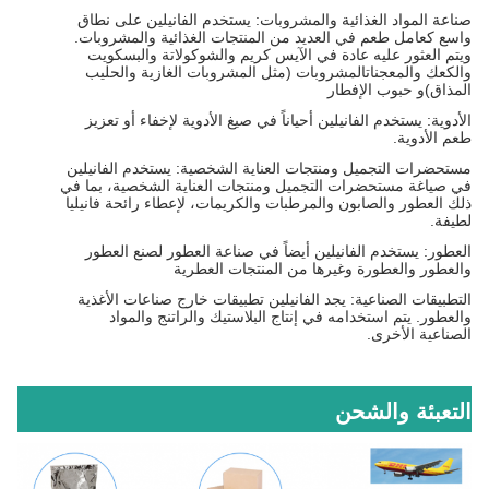
صناعة المواد الغذائية والمشروبات: يستخدم الفانيلين على نطاق
واسع كعامل طعم في العديد من المنتجات الغذائية والمشروبات.
ويتم العثور عليه عادة في الآيس كريم والشوكولاتة والبسكويت
والكعك والمعجناتالمشروبات (مثل المشروبات الغازية والحليب
المذاق)و حبوب الإفطار
الأدوية: يستخدم الفانيلين أحياناً في صيغ الأدوية لإخفاء أو تعزيز
طعم الأدوية.
مستحضرات التجميل ومنتجات العناية الشخصية: يستخدم الفانيلين
في صياغة مستحضرات التجميل ومنتجات العناية الشخصية، بما في
ذلك العطور والصابون والمرطبات والكريمات، لإعطاء رائحة فانيليا
لطيفة.
العطور: يستخدم الفانيلين أيضاً في صناعة العطور لصنع العطور
والعطور والعطورة وغيرها من المنتجات العطرية
التطبيقات الصناعية: يجد الفانيلين تطبيقات خارج صناعات الأغذية
والعطور. يتم استخدامه في إنتاج البلاستيك والراتنج والمواد
الصناعية الأخرى.
التعبئة والشحن