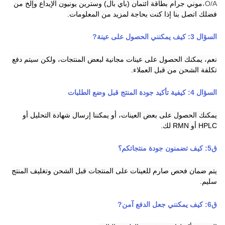
O/A،
موني جرام
بطاقة ائتمان
(باي بال)
وسترين يونيون
الإيداع
و
إلخ من
فضلك اتصل بنا إذا كنت بحاجة لمزيد من المعلومات.
السؤال 3:
كيف يمكنني الحصول على عينة
?
نعم، يمكنك الحصول على عينات مجانية لبعض المنتجات، ولكن سيتم دفع
تكلفة الشحن من قبل العملاء.
السؤال 4: كيفية تأكيد جودة المنتج قبل وضع الطلبات
يمكنك الحصول على بعض العينات، أو يمكننا إرسال شهادة التحليل أو
HPLC أو RMN لك.
ق
5
:
كيف تضمنون جودة منتجاتكم؟
يتم ضمان فحص صارم للعينات على المنتجات قبل الشحن وتغليف المنتج
سليم.
ق
6
:
كيف يمكنني جعل الدفع آمن
?