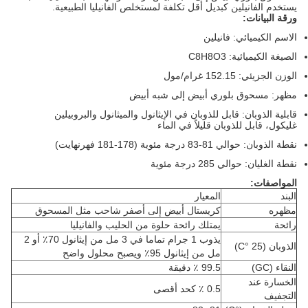
يستخدم الفانيلين كبديل أقل تكلفة لمستخلص الفانيليا الطبيعية.
ورقة البيانات:
الاسم الكيميائي: فانيلين
الصيغة الكيميائية: C8H8O3
الوزن الجزيئي: 152.15 غرام/مول
مظهر: مسحوق بلوري أبيض إلى شبه أبيض
قابلية الذوبان: قابل للذوبان في الإيثانول والميثانول والبروبيلين
غليكول، قابل للذوبان قليلاً في الماء
نقطة الذوبان: حوالي 81-83 درجة مئوية (178-181 فهرنهايت)
نقطة الغليان: حوالي 285 درجة مئوية
المواصفات:
البند
المعيار
مظهره
كريستال أبيض إلى أصفر شاحب مثل المسحوق
رائحة
يمتلك رائحة حلوة من الحليب والفانيليا
يذوب 1 جرام تماما في 3 مل من إيثانول 70٪ أو 2
الذوبان (25 °C)
مل من إيثانول 95٪ ويصبح محلول واضح
النقاء (GC)
99.5 ٪ دقيقة
الخسارة عند
0.5 ٪ كحد أقصى
التجفيف