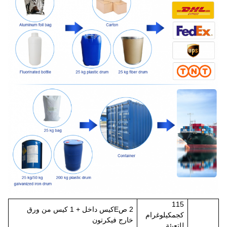
1
15
2 ص
E
كيس داخل + 1 كيس من ورق
كجم
كيلوغرام
خارج في
كرتون
للتعبئة