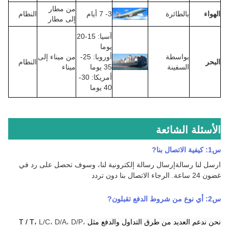
من مطار
الهواء
بالطائرة
3- 7 أيام
النظام
إلى مطار
آسيا: 15-20
يوما
بواسطة
أوروبا: 25-
من ميناء إلى
البحر
النظام
السفينة
35 يوما
ميناء
أمريكا: 30-
40 يوما
الأسئلة الشائعة
س1: كيفية الاتصال بنا
?
ارسل لنا رسالة
إرسال رسالة إلكترونية لنا، وسوف تحصل على رد في
غضون 24 ساعة.
الرجاء الاتصال بنا دون تردد
س2:
أي نوع من شروط الدفع تقبلون
?
نحن ندعم العديد من طرق التداول والدفع مثل T / T،
L/C، D/A، D/P،