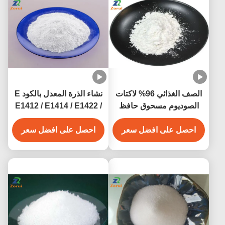
الصف الغذائي 96% لاكتات
نشاء الذرة المعدل بالكود E
الصوديوم مسحوق حافظ
E1412 / E1414 / E1422 /
الصوديوم 2- هيدروكسي
E1442
بروبوانات CAS 867-56-1
احصل على افضل سعر
احصل على افضل سعر