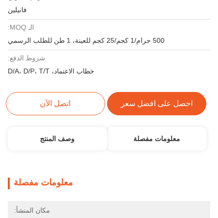
فانيلين
الـ MOQ:
500 جرام/1 كجم/25 كجم للعينة، 1 طن للطلب الرسمي
شروط الدفع:
خطاب الاعتماد، D/A، D/P، T/T
احصل على افضل سعر
اتصل الآن
معلومات مفصلة
وصف المنتج
معلومات مفصلة
مكان المنشأ: