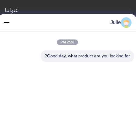
عنواننا
العنوان
Julie
رقم 1107 مبنى النصر 6، شارع يونغتاى، منطقة بينجتشينغ، داتونغ،
شانشي، الصين
2:20 PM
الهاتف
Good day, what product are you looking for?
86-13546018581
سياسة الخصوصية
|
خريطة الموقع
الصين جيدة الجودة المضافات الغذائية والأعلاف المورد. حقوق الطبع
والنشر © -2026 Shanxi Zorui Biotechnology Co., Ltd. . كل شيء
حقوق محجوزة