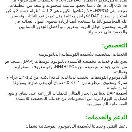
لمدة عامين.تتوفر الأسمدة DAP في أحجام الجسيمات التي تتراوح من
0.2mm إلى 2mm ، مما يجعلها مناسبة لمجموعة واسعة من التطبيقات.
صيغتها هي NH4H2PO4 وكثافتها الكبيرة هي 1.2-1.4 غرام / سم 3.يمكن
استخدام أسمدة DAP لأغراض مختلفة مثل تعزيز نمو النباتات وتحسين
غلة المحاصيلوغالبا ما يستخدم أيضا لزيادة محتوى المواد الغذائية في
التربة، وتحسين هيكل التربة، وتعزيز نمو أفضل للجذور.البستانيين،
والحديقة على حد سواء.
التخصيص:
الخدمات المخصصة للأسمدة الفوسفاتية الديامونيومية
نحن نقدم خدمات مخصصة للأسمدة ديامونيوم فوسفات (DAP). منتجنا هو
من أعلى جودة، مع صيغة من NH4H2PO4، وهو معروف استقراره
وفعاليته.
الديامونيوم الفوسفات الخصب لدينا لديه كثافة الكتلة من 1.2-1.4 غرام /
سم 3 ومحتوى الرطوبة من 0.1-0.3 ٪ضمان أن يبقى طازجا وموثوقا
لفترة طويلة.
أسمدة DAP لدينا هي الخيار المثالي للعمليات الزراعية على نطاق واسع.
اتصل بنا اليوم لمزيد من المعلومات عن خدماتنا المخصصة للأسمدة
الفوسفاتية الديامونيومية.
الدعم والخدمات:
دعمنا التقني وخدماتنا للأسمدة الديامونيوم الفوسفاتية تشمل: