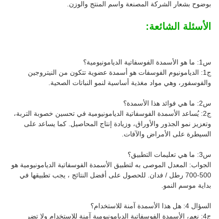
بوضوح بشعار الشركة المصنعة واسم المنتج والوزن.
الأسئلة الشائعة:
س1: ما هو الأسمدة الفوسفاتية الديامونيومية؟
ج1: الديامونيوم الفوسفات هو أسمدة عضوية تتكون من النيتروجين
والفوسفور، وهي مواد مغذية أساسية لنمو النباتات الصحية.
س2: ما هي فوائد هذا الأسمدة؟
ج2: يُساعد الأسمدة الفوسفاتية الديامونيومية في تحسين خصوبة التربة،
وتعزيز نمو الجذور والأوراق، وزيادة إنتاج المحاصيل. كما يساعد على
السيطرة على الأمراض والآفات.
س3: ما هي تعليمات التطبيق؟
الجواب: المعدل الموصى به لتطبيق الأسمدة الفوسفاتية الديامونيومية هو
500-700 رطل / فدان. للحصول على أفضل النتائج ، يجب تطبيقها في
بداية موسم النمو.
السؤال 4: هل هذا الأسمدة آمنة للاستخدام؟
ج4: نعم، الأسمدة الفوسفاتية الديامونيومية آمنة للاستخدام ولا تضر