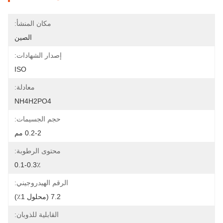
مكان المنشأ:
الصين
إصدار الشهادات:
ISO
معادلة:
NH4H2PO4
حجم الجسيمات:
0.2-2 مم
محتوى الرطوبة:
0.1-0.3٪
الرقم الهيدروجيني:
7.2 (محلول 1٪)
القابلية للذوبان: