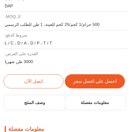
DAP
الـ MOQ:
500 جرام/1 كجم/25 كجم للعينة، 1 طن للطلب الرسمي
شروط الدفع:
L / C ، D / A ، D / P ، T / T
القدرة على العرض:
3000 طن شهريا
احصل على افضل سعر
اتصل الآن
معلومات مفصلة
وصف المنتج
معلومات مفصلة