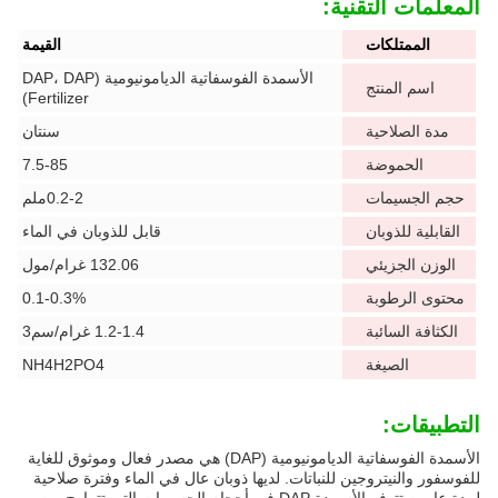
المعلمات التقنية:
الممتلكات
القيمة
الأسمدة الفوسفاتية الديامونيومية (DAP، DAP
اسم المنتج
Fertilizer)
مدة الصلاحية
سنتان
الحموضة
7.5-85
حجم الجسيمات
0.2-2ملم
القابلية للذوبان
قابل للذوبان في الماء
الوزن الجزيئي
132.06 غرام/مول
محتوى الرطوبة
0.1-0.3%
الكثافة السائبة
1.2-1.4 غرام/سم3
الصيغة
NH4H2PO4
التطبيقات:
الأسمدة الفوسفاتية الديامونيومية (DAP) هي مصدر فعال وموثوق للغاية
للفوسفور والنيتروجين للنباتات. لديها ذوبان عال في الماء وفترة صلاحية