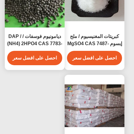
كبريتات المغنيسيوم / ملح
ديامونيوم فوسفات / DAP /
إبسوم MgSO4 CAS 7487-
(NH4) 2HPO4 CAS 7783-
28-0
88-9
احصل على افضل سعر
احصل على افضل سعر