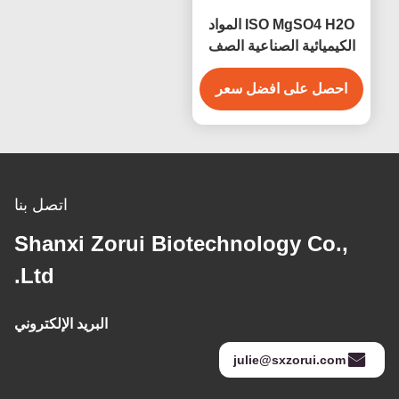
ISO MgSO4 H2O المواد
الكيميائية الصناعية الصف
كبريتات المغنيسيوم
احصل على افضل سعر
مونوهيدرات CAS 14168-
73-1
اتصل بنا
Shanxi Zorui Biotechnology Co.,
Ltd.
البريد الإلكتروني
julie@sxzorui.com