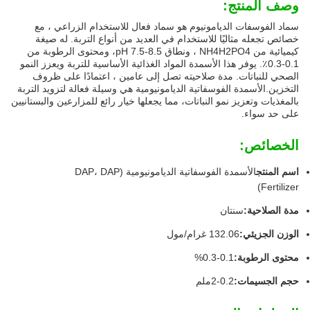
وصف المنتج:
سماد الفوسفات الديامونيوم هو سماد فعال للاستخدام الزراعي ، مع
خصائص تجعله مثاليًا للاستخدام في العديد من أنواع التربة. له صيغة
كيميائية من NH4H2PO4 ، ونطاق pH 7.5-8.5، ومحتوى الرطوبة من
0.1-0.3٪. يوفر هذا الأسمدة المواد الغذائية الأساسية للتربة ويعزز النمو
الصحي للنباتات. مدة صلاحيته تصل إلى عامين ، اعتمادًا على ظروف
التخزين.الأسمدة الفوسفاتية الديامونيومية هي وسيلة فعالة لتزويد التربة
بالمغذيات وتعزيز نمو النباتات، مما يجعلها خيار رائع للمزارعين والبستانيين
على حد سواء.
الخصائص:
اسم المنتج
الأسمدة الفوسفاتية الديامونيومية (DAP، DAP
Fertilizer)
مدة الصلاحية:
سنتان
الوزن الجزيئي:
132.06 غرام/مول
محتوى الرطوبة:
0.1-0.3%
حجم الجسيمات:
0.2-2ملم