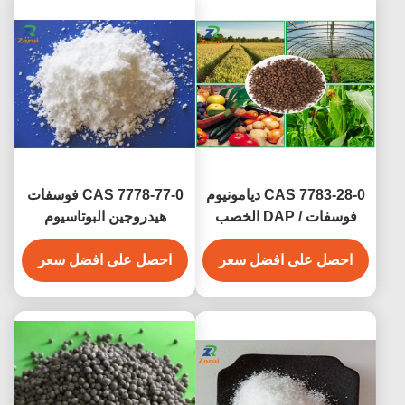
CAS 7783-28-0 ديامونيوم
CAS 7778-77-0 فوسفات
فوسفات / DAP الخصب
هيدروجين البوتاسيوم
الحجري البني NPK 18-46-
KH2PO4 البوتاسيوم
0 21-53-0
احصل على افضل سعر
أورثوفوسفات E340ii
احصل على افضل سعر