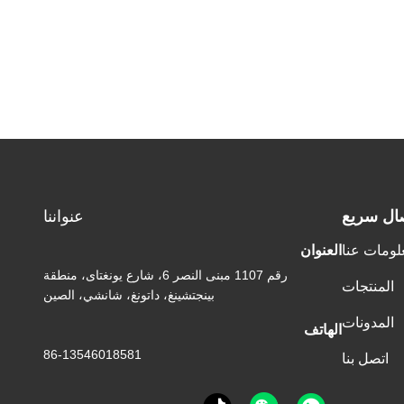
ال سريع
عنواننا
لومات عنا
العنوان
رقم 1107 مبنى النصر 6، شارع يونغتاى، منطقة
المنتجات
بينجتشينغ، داتونغ، شانشي، الصين
المدونات
الهاتف
86-13546018581
اتصل بنا