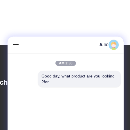
Julie
3:30 AM
Good day, what product are you looking 
chnology Co., Ltd.
for?
julie@sxzorui.com