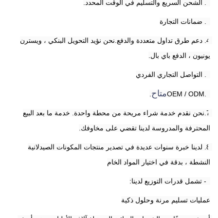
2. الشحن السريع والتسليم في الوقت المحدد.
3. ضمانات التجارة
4. دعم طرق تداول متعددة والدفع.نحن نؤيد التحويل البنكي ، ويسترن 
يونيون ، الدفع باي بال.
5. التواصل التجاري الفردي
متاح
.
6.OEM / ODM
7.نحن نقدم خدمة شراء مريحة من محطة واحدة. خدمة ما بعد البيع 
المحترفة والمدروسة لدينا تقضي على مخاوفك.
8. لدينا خبرة سنوات عديدة في تصدير منتجات المكونات الصيدلانية 
النشطة ، بدقة في اختيار المواد الخام
9- تشمل قدرات التوزيع لدينا:
عمليات تسليم مرنة وحلول ذكية