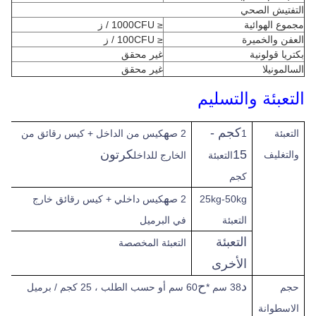
التفتيش الصحي
مجموع الهوائية
≤ 1000CFU / ز
العفن والخميرة
≤ 100CFU / ز
بكتريا قولونية
غير محقق
السالمونيلا
غير محقق
التعبئة والتسليم
كجم -
ه
التعبئة
1
2 ص
كيس من الداخل + كيس رقائق من
15
كرتون
والتغليف
التعبئة
الخارج للداخل
كجم
ه
25kg-50kg
2 ص
كيس داخلي + كيس رقائق خارج
التعبئة
في البرميل
التعبئة
التعبئة المخصصة
الأخرى
د
ح
حجم
38 سم *
60 سم أو حسب الطلب ، 25 كجم / برميل
الاسطوانة