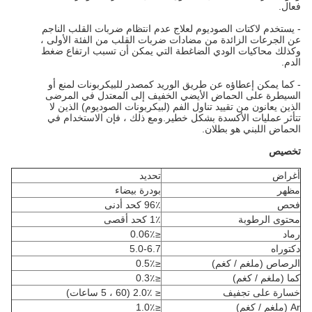
فعال.
- يستخدم لاكتات الصوديوم لعلاج عدم انتظام ضربات القلب الناجم
عن الجرعات الزائدة من مضادات ضربات القلب من الفئة الأولى ،
وكذلك محاكيات الودي الضاغطة التي يمكن أن تسبب ارتفاع ضغط
الدم.
- كما يمكن إعطاؤه عن طريق الوريد كمصدر للبيكربونات لمنع أو
السيطرة على الحماض الأيضي الخفيف إلى المعتدل في المرضى
الذين يعانون من تقييد تناول الفم (لبيكربونات الصوديوم) الذين لا
تتأثر عمليات الأكسدة بشكل خطير.ومع ذلك ، فإن الاستخدام في
الحماض اللبني هو بطلان.
تخصيص
أغراض
تحديد
مظهر
بودرة بيضاء
فحص
96٪ كحد أدنى
محتوى الرطوبة
1٪ كحد أقصى
رماد
≤0.06٪
دكتوراه
5.0-6.7
الرصاص (ملغم / كغم)
≤0.5٪
كما (ملغم / كغم)
≤0.3٪
خسارة على تجفيف
≤ 2.0٪ (60 ، 5 ساعات)
Ar (ملغم / كغم)
≤1.0٪