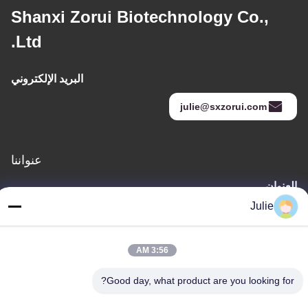
Shanxi Zorui Biotechnology Co.,
Ltd.
البريد الإلكتروني
julie@sxzorui.com
عنواننا
العنوان
رقم 1107 مبنى النصر 6، شارع يونغتاى، منطقة بينجتشينغ، داتونغ،
Julie
شانشي، الصين
الهاتف
3:56 AM
86-13546018581
Good day, what product are you looking for?