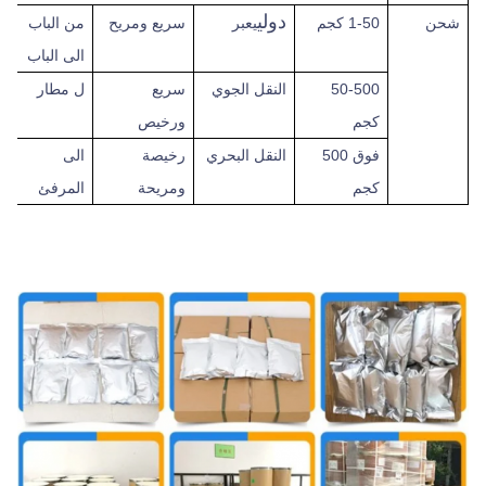
دولي
شحن
1-50 كجم
يعبر
سريع
ومريح
من الباب
الى الباب
50-500
النقل الجوي
سريع
ل
مطار
كجم
ورخيص
فوق
500
النقل البحري
رخيصة
الى
كجم
ومريحة
المرفئ