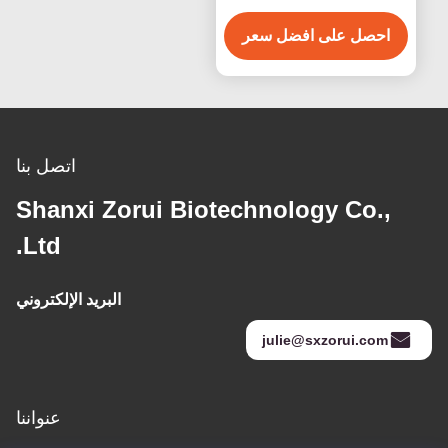
الكركم CAS 36062-04-1
احصل على افضل سعر
اتصل بنا
Shanxi Zorui Biotechnology Co.,
Ltd.
البريد الإلكتروني
julie@sxzorui.com
عنواننا