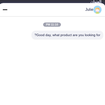
العنوان
رقم 1107 مبنى النصر 6، شارع يونغتاى، منطقة بينجتشينغ، داتونغ،
Julie
شانشي، الصين
الهاتف
11:10 PM
86-13546018581
Good day, what product are you looking for?
سياسة الخصوصية
|
خريطة الموقع
الصين جيدة الجودة المضافات الغذائية والأعلاف المورد. حقوق الطبع
والنشر © -2026 Shanxi Zorui Biotechnology Co., Ltd. . كل شيء
حقوق محجوزة