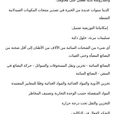
والمدروسة لدينا تقضي على مخاوفك.
8لدينا سنوات عديدة من الخبرة في تصدير منتجات المكونات الصيدلانية 
النشطة
9إمكانياتنا التوزيعية تشمل:
تسليمات مرنة، حلول ذكية
أي شيء من الشحنات السائبة من الآلاف من الأطنان إلى أقل شحنة من 
البضائع المعبأة وحتى العينات.
البضائع السائبة - تخزين ونقل المسحوقات والسوائل - حركة البضائع في 
السفن - البضائع السائبة
تخزين الأدوية والمواد الغذائية والمواد الغذائية وفقًا للمعايير المعتمدة
المواد المنفصلة حسب الوحدة التجارية وتصنيف المخاطر
التخزين والنقل تحت درجة حرارة
التحكم الفعال في التكاليف