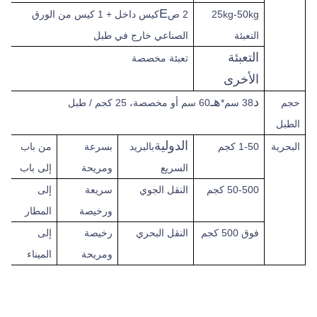
E
25kg-50kg
2 ص
كيس داخل + 1 كيس من الورق
التعبئة
الصناعي خارج في طبل
التعبئة
تعبئة مخصصة
الأخرى
د
هـ
حجم
38 سم*
60 سم أو مخصصة، 25 كجم / طبل
الطبل
الدولية
البحرية
1-50 كجم
بالبريد
بسرعة
من باب
السريع
ومريحة
إلى باب
50-500 كجم
النقل الجوي
سريعة
إلى
ورخيصة
المطار
فوق
500 كجم
النقل البحري
رخيصة
إلى
ومريحة
الميناء