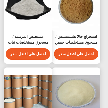
استخراج جالا تشينينسيس /
مستخلص المريمية /
مسحوق مستخلصات حمض
مسحوق مستخلصات نبات
التانيك النباتية CAS 1401-
Sclareolide CAS 564-20-
55-4
احصل على افضل سعر
5
احصل على افضل سعر