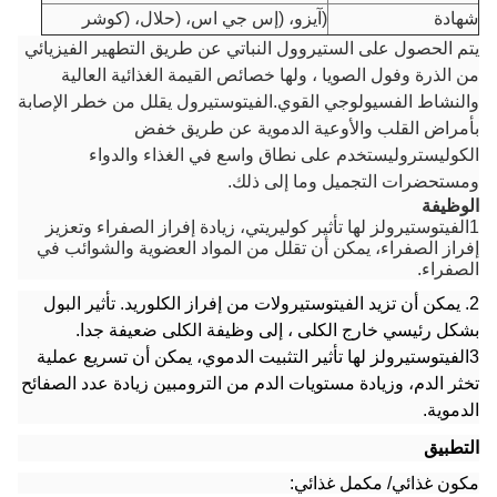
شهادة
(آيزو، (إس جي اس، (حلال، (كوشر
يتم الحصول على الستيروول النباتي عن طريق التطهير الفيزيائي
من الذرة وفول الصويا ، ولها خصائص القيمة الغذائية العالية
والنشاط الفسيولوجي القوي.الفيتوستيرول يقلل من خطر الإصابة
بأمراض القلب والأوعية الدموية عن طريق خفض
الكوليستروليستخدم على نطاق واسع في الغذاء والدواء
ومستحضرات التجميل وما إلى ذلك.
الوظيفة
1الفيتوستيرولز لها تأثير كوليريتي، زيادة إفراز الصفراء وتعزيز
إفراز الصفراء، يمكن أن تقلل من المواد العضوية والشوائب في
الصفراء.
2. يمكن أن تزيد الفيتوستيرولات من إفراز الكلوريد. تأثير البول
بشكل رئيسي خارج الكلى ، إلى وظيفة الكلى ضعيفة جدا.
3الفيتوستيرولز لها تأثير التثبيت الدموي، يمكن أن تسريع عملية
تخثر الدم، وزيادة مستويات الدم من الترومبين زيادة عدد الصفائح
الدموية.
التطبيق
مكون غذائي/ مكمل غذائي: