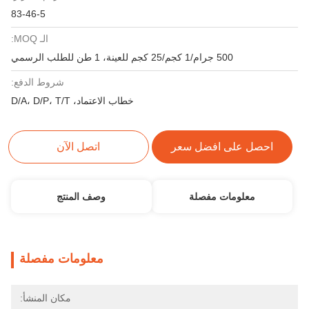
83-46-5
الـ MOQ:
500 جرام/1 كجم/25 كجم للعينة، 1 طن للطلب الرسمي
شروط الدفع:
خطاب الاعتماد، D/A، D/P، T/T
احصل على افضل سعر
اتصل الآن
معلومات مفصلة
وصف المنتج
معلومات مفصلة
مكان المنشأ: