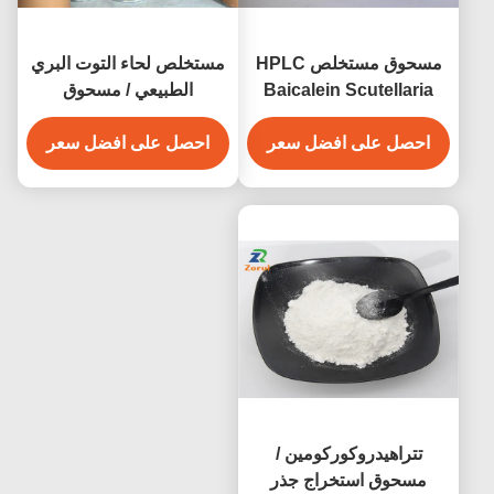
مسحوق مستخلص HPLC
مستخلص لحاء التوت البري
Baicalein Scutellaria
الطبيعي / مسحوق
Baicalensis الطبيعي CAS
Myricetin CAS 529-44-2
491-67-8
احصل على افضل سعر
احصل على افضل سعر
تتراهيدروكوركومين /
مسحوق استخراج جذر