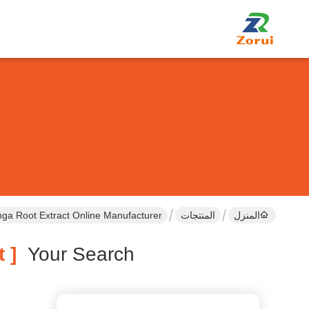
المنزل
المنتجات
a Root Extract Online Manufacturer
[ Curcuma Longa Root Extract ]
Your Search