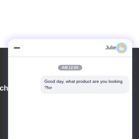
Julie
12:05 AM
Good day, what product are you looking 
chnology Co., Ltd.
for?
julie@sxzorui.com