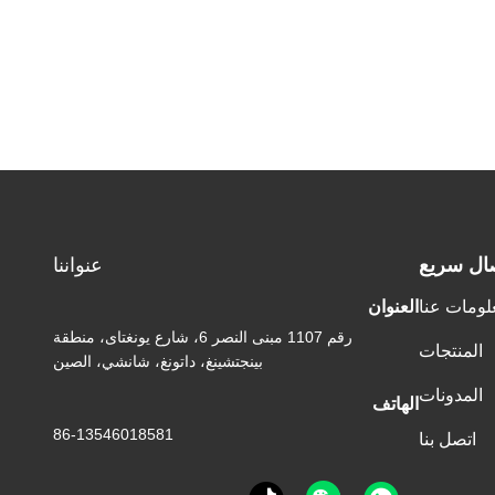
ال سريع
عنواننا
لومات عنا
العنوان
رقم 1107 مبنى النصر 6، شارع يونغتاى، منطقة
المنتجات
بينجتشينغ، داتونغ، شانشي، الصين
المدونات
الهاتف
86-13546018581
اتصل بنا