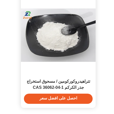
تتراهيدروكوركومين / مسحوق استخراج
جذر الكركم CAS 36062-04-1
احصل على افضل سعر