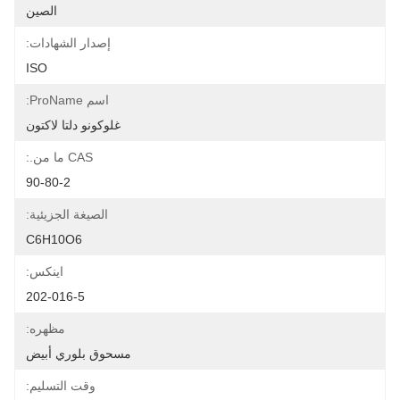
الصين
إصدار الشهادات:
ISO
اسم ProName:
غلوكونو دلتا لاكتون
CAS ما من.:
90-80-2
الصيغة الجزيئية:
C6H10O6
اينكس:
202-016-5
مظهره:
مسحوق بلوري أبيض
وقت التسليم: