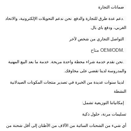
3ضمانات التجارة
4.دعم عدة طرق للتجارة والدفع. نحن ندعم التحويلات الإلكترونية، والاتحاد
الغربي، ودفع باي بال.
5التواصل التجاري من شخص لآخر
OEM/ODM متاح
6.
7.نحن نقدم خدمة شراء محطة واحدة مريحة. خدمة ما بعد البيع المهنية
والمدروسة لدينا تقضي على مخاوفك.
8لدينا سنوات عديدة من الخبرة في تصدير منتجات المكونات الصيدلانية
النشطة
9إمكانياتنا التوزيعية تشمل:
تسليمات مرنة، حلول ذكية
أي شيء من الشحنات السائبة من الآلاف من الأطنان إلى أقل شحنة من