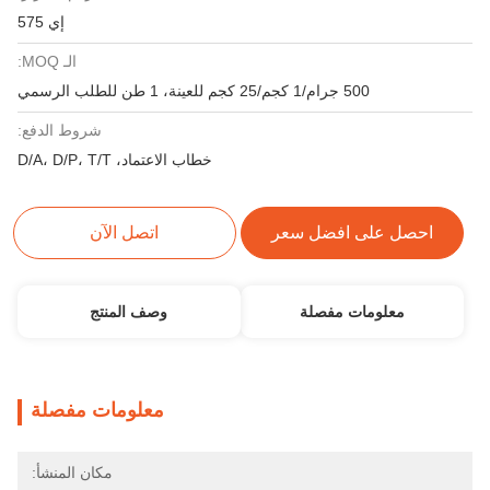
إي 575
الـ MOQ:
500 جرام/1 كجم/25 كجم للعينة، 1 طن للطلب الرسمي
شروط الدفع:
خطاب الاعتماد، D/A، D/P، T/T
احصل على افضل سعر
اتصل الآن
معلومات مفصلة
وصف المنتج
معلومات مفصلة
مكان المنشأ: