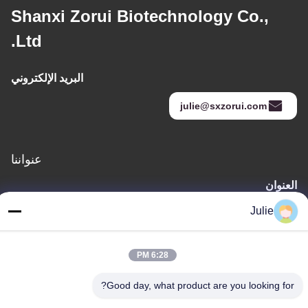
Shanxi Zorui Biotechnology Co.,
Ltd.
البريد الإلكتروني
julie@sxzorui.com
عنواننا
العنوان
رقم 1107 مبنى النصر 6، شارع يونغتاى، منطقة بينجتشينغ، داتونغ،
Julie
شانشي، الصين
الهاتف
6:28 PM
86-13546018581
Good day, what product are you looking for?