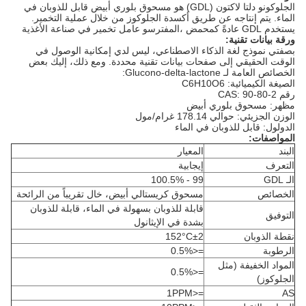
الجلوكونو دلتا لاكتون (GDL) هو مسحوق بلوري أبيض قابل للذوبان في
الماء. يتم إنتاجه عن طريق أكسدة الجلوكوز من خلال عملية التخمير.
يستخدم GDL عادةً كمحمض ،المفترسو عامل تخمير في صناعة الأغذية
ورقة بيانات تقنية:
بصفتي نموذج لغة الذكاء الاصطناعي، ليس لدي إمكانية الوصول في
الوقت الحقيقي إلى صفحات بيانات تقنية محددة. ومع ذلك، إليك بعض
الخصائص العامة لـ Glucono-delta-lactone:
الصيغة الكيميائية: C6H10O6
رقم CAS: 90-80-2
مظهر: مسحوق بلوري أبيض
الوزن الجزيئي: حوالي 178.14 غرام/مول
الدولول: قابل للذوبان في الماء
المواصفات:
البند
المعيار
التعرف
إيجابية
الـ GDL
99 - 100.5%
الخصائص
مسحوق كريستالي أبيض، خال تقريباً من الرائحة
قابلة للذوبان بسهولة في الماء، قابلة للذوبان
التوفيق
بشدة في الإيثانول
نقطة الذوبان
152°C±2
الرطوبة
=<0.5%
المواد الخفيفة (مثل
=<0.5%
الجلوكوز)
=<1PPM
AS