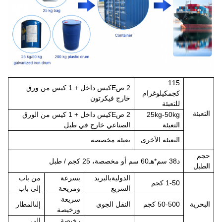
1
15
2 ص
E
كيس داخل + 1 كيس من ورق
كجم
كيلوغرام
خارج في
كرتون
للتعبئة
التعبئة
25kg-50kg
2 ص
E
كيس داخل + 1 كيس من الورق
التعبئة
الصناعي خارج في طبل
التعبئة الأخرى
تعبئة مخصصة
حجم
د
38 سم*
هـ
60 سم أو مخصصة، 25 كجم / طبل
الطبل
الدولية
بالبريد
بسرعة
من باب
1-50 كجم
السريع
ومريحة
إلى باب
سريعة
البحرية
50-500 كجم
النقل الجوي
إلى
المطار
ورخيصة
رخيصة
إلى