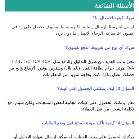
الأسئلة الشائعة
س1: كيفية الاتصال بنا
?
ارسل لنا رسالة
إرسال رسالة إلكترونية لنا، وسوف تحصل على رد في
غضون 24 ساعة.
الرجاء الاتصال بنا دون تردد
س2:
أي نوع من شروط الدفع تقبلون
?
نحن ندعم العديد من طرق التداول والدفع مثل T / T،
L/C، D/A، D/P،
O/A،
موني جرام
بطاقة ائتمان
(باي بال)
وسترين يونيون
الإيداع
و
إلخ من
فضلك اتصل بنا إذا كنت بحاجة لمزيد من المعلومات.
السؤال 3:
كيف يمكنني الحصول على عينة
?
نعم، يمكنك الحصول على عينات مجانية لبعض المنتجات، ولكن سيتم دفع
تكلفة الشحن من قبل العملاء.
السؤال 4: كيفية تأكيد جودة المنتج قبل وضع الطلبات
يمكنك الحصول على بعض العينات، أو يمكننا إرسال شهادة التحليل أو