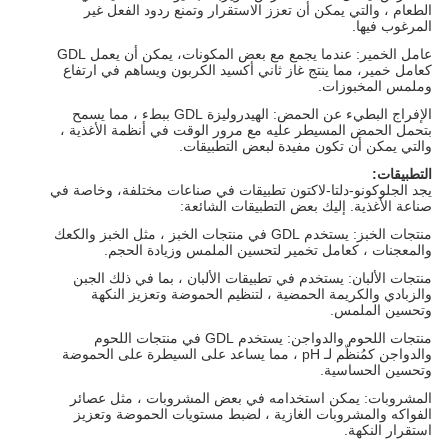
الطعام ، والتي يمكن أن تعزز الاستقرار وتمنع ردود الفعل غير
المرغوب فيها.
عامل الخمير: عندما يجمع مع بعض المكونات، يمكن أن يعمل GDL
كعامل خمير، مما ينتج غاز ثاني أكسيد الكربون ويساهم في ارتفاع
وملمس المخبوزات.
الإفراج البطيء عن الحمض: الهيدروليزة GDL ببطء ، مما يسمح
بتحمل الحمض المسيطر عليه مع مرور الوقت في أنظمة الأغذية ،
والتي يمكن أن تكون مفيدة لبعض التطبيقات.
التطبيقات:
يجد الجلوكونو-دلتا-لاكتون تطبيقات في صناعات مختلفة، وخاصة في
صناعة الأغذية. إليك بعض التطبيقات الشائعة:
منتجات الخبز: يستخدم GDL في منتجات الخبز ، مثل الخبز والكعك
والمعجنات ، كعامل تخمير لتحسين الملمس وزيادة الحجم.
منتجات الألبان: يستخدم في تطبيقات الألبان ، بما في ذلك الجبن
والزبادي والكريمة الحمضية ، لتنظيم الحموضة وتعزيز النكهة
وتحسين الملمس.
منتجات اللحوم والدواجن: يستخدم GDL في منتجات اللحوم
والدواجن كمُنظّم لـ pH ، مما يساعد على السيطرة على الحموضة
وتحسين الحساسية.
المشروبات: يمكن استخدامه في بعض المشروبات ، مثل عصائر
الفواكه والمشروبات الغازية ، لضبط مستويات الحموضة وتعزيز
استقرار النكهة.