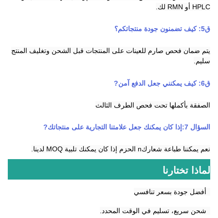
HPLC أو RMN لك.
ق
5
:
كيف تضمنون جودة منتجاتكم؟
يتم ضمان فحص صارم للعينات على المنتجات قبل الشحن وتغليف المنتج
سليم.
ق
6
:
كيف يمكنني جعل الدفع آمن
?
الصفقة بأكملها تحت فحص الطرف الثالث
السؤال 7:
إذا كان يمكنك جعل علامتنا التجارية على منتجاتك
?
نعم يمكننا طباعة شعارك
n
الحزم إذا كان يمكنك تلبية MOQ لدينا.
لماذا تختارنا
1أفضل جودة بسعر تنافسي
2شحن سريع، تسليم في الوقت المحدد.