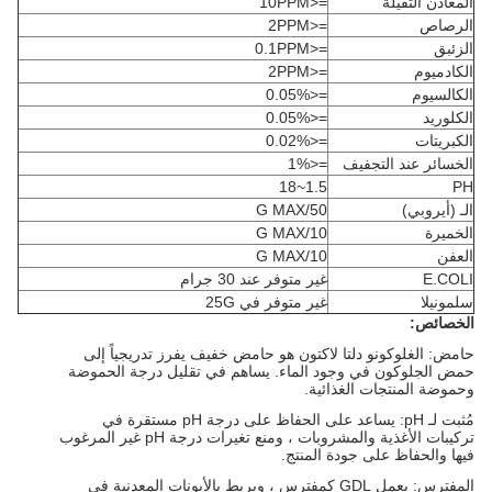
المعادن الثقيلة
=<10PPM
الرصاص
=<2PPM
الزئبق
=<0.1PPM
الكادميوم
=<2PPM
الكالسيوم
=<0.05%
الكلوريد
=<0.05%
الكبريتات
=<0.02%
الخسائر عند التجفيف
=<1%
1.5~18
PH
الـ (أيروبي)
50/G MAX
الخميرة
10/G MAX
العفن
10/G MAX
E.COLI
غير متوفر عند 30 جرام
سلمونيلا
غير متوفر في 25G
الخصائص:
حامض: الغلوكونو دلتا لاكتون هو حامض خفيف يفرز تدريجياً إلى
حمض الجلوكون في وجود الماء. يساهم في تقليل درجة الحموضة
وحموضة المنتجات الغذائية.
مُثبت لـ pH: يساعد على الحفاظ على درجة pH مستقرة في
تركيبات الأغذية والمشروبات ، ومنع تغيرات درجة pH غير المرغوب
فيها والحفاظ على جودة المنتج.
المفترس: يعمل GDL كمفترس ، ويربط بالأيونات المعدنية في