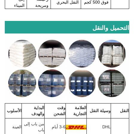
فوق
500 كجم
النقل البحري
ومريحة
الميناء
التحميل والنقل
العلامة
وقت
البداية
النقل
وسيلة النقل
الأسلوب
التجارية
الشحن
والهدف
من باب إلى
DHL
3-6 أيام
العينة
باب