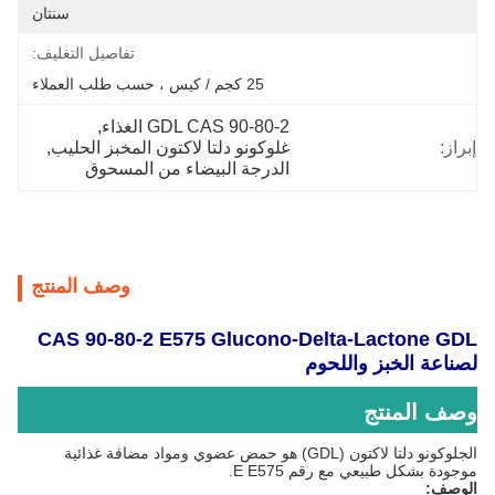
سنتان
تفاصيل التغليف:
25 كجم / كيس ، حسب طلب العملاء
GDL CAS 90-80-2 الغذاء
, 
إبراز:
غلوكونو دلتا لاكتون المخبز الحليب
, 
الدرجة البيضاء من المسحوق
وصف المنتج
CAS 90-80-2 E575 Glucono-Delta-Lactone GDL
لصناعة الخبز واللحوم
وصف المنتج
الجلوكونو دلتا لاكتون (GDL) هو حمض عضوي ومواد مضافة غذائية
موجودة بشكل طبيعي مع رقم E E575.
الوصف: