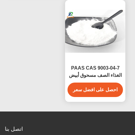
PAAS CAS 9003-04-7
الغذاء الصف مسحوق أبيض
حمض بولي أكريليك
احصل على افضل سعر
الصوديوم للمشتتات الغذائية
اتصل بنا