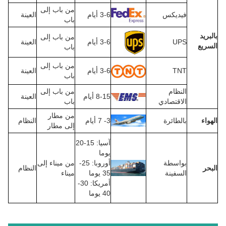
من باب إلى
فيديكس
3-6 أيام
العينة
باب
بالبريد
من باب إلى
UPS
3-6 أيام
العينة
السريع
باب
من باب إلى
TNT
3-6 أيام
العينة
باب
النظام
من باب إلى
8-15 أيام
العينة
الاقتصادي
باب
من مطار
الهواء
بالطائرة
3- 7 أيام
النظام
إلى مطار
آسيا: 15-20
يوما
بواسطة
أوروبا: 25-
من ميناء إلى
البحر
النظام
السفينة
35 يوما
ميناء
أمريكا: 30-
40 يوما