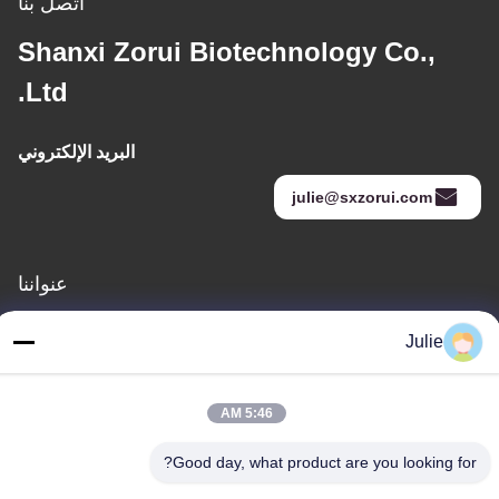
اتصل بنا
Shanxi Zorui Biotechnology Co.,
Ltd.
البريد الإلكتروني
julie@sxzorui.com
عنواننا
العنوان
Julie
رقم 1107 مبنى النصر 6، شارع يونغتاى، منطقة بينجتشينغ، داتونغ،
شانشي، الصين
5:46 AM
الهاتف
86-13546018581
Good day, what product are you looking for?