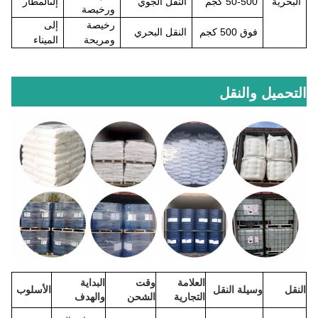
البحرية
50-500 كجم
النقل الجوي
إلى
المطار
ورخيصة
رخيصة
إلى
فوق
500 كجم
النقل البحري
ومريحة
الميناء
التحميل والنقل
العلامة
وقت
البداية
النقل
وسيلة النقل
الأسلوب
التجارية
الشحن
والهدف