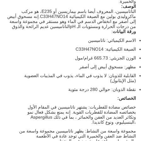
والخميرة.
الوصف:
الناتاميسين، المعروف أيضا باسم بيماريسين أو E235، هو مركب
ماكروليدي بولين مع الصيغة الكيميائية C33H47NO14.إنه مسحوق أبيض
إلى أصفر مع انخفاض الدسم في الماء وهو مستقر في مجموعة واسعة
من درجات الحرارة ومستويات الـ pHالناتاميسين عديم الرائحة والذوق
ورقة البيانات
:
الاسم الكيميائي: ناتاميسين
الصيغة الكيميائية: C33H47NO14
الوزن الجزيئي: 665.73 غرام/مول
مظهر: مسحوق أبيض إلى أصفر
القابلية للذوبان: لا يذوب في الماء، يذوب في المذيبات العضوية
(مثل الإيثانول)
نقطة الذوبان: حوالي 280 درجة مئوية
الخصائص:
خصائص مضادة للفطريات: يشتهر ناتاميسين في المقام الأول
بخصائصه المضادة للفطريات القوية. إنه يمنع بشكل فعال نمو
وتكاثر العديد من العفن والخمائر ، بما في ذلك Aspergillus
،البنسيليوم، ونوع كانديدا.
مجموعة واسعة من النشاط: يظهر ناتاميسين مجموعة واسعة من
النشاط ضد العفن والخميرة التي توجد عادة في الأطعمة