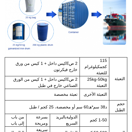
1
15
2 ص
E
كيس داخل + 1 كيس من ورق
كجم
كيلوغرام
خارج في
كرتون
للتعبئة
التعبئة
25kg-50kg
2 ص
E
كيس داخل + 1 كيس من الورق
التعبئة
الصناعي خارج في طبل
التعبئة الأخرى
تعبئة مخصصة
حجم
د
38 سم*
هـ
60 سم أو مخصصة، 25 كجم / طبل
الطبل
الدولية
بالبريد
بسرعة
من باب
1-50 كجم
السريع
ومريحة
إلى باب
سريعة