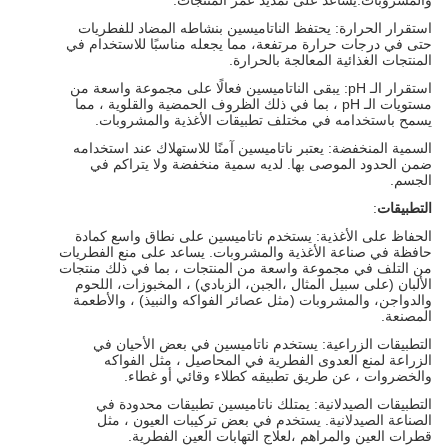
والمشروبات.يساعد على تمديد عمر المنتجات.
استقرار الحرارة: يحتفظ الناتاميسين بنشاطه المضاد للفطريات
حتى في درجات حرارة مرتفعة، مما يجعله مناسبًا للاستخدام في
المنتجات الغذائية المعالجة بالحرارة.
استقرار الـ pH: يبقى الناتاميسين فعالًا على مجموعة واسعة من
مستويات الـ pH ، بما في ذلك الظروف الحمضية والقلوية ، مما
يسمح باستخدامه في مختلف تطبيقات الأغذية والمشروبات.
السمية المنخفضة: يعتبر ناتاميسين آمنًا للاستهلاك عند استخدامه
ضمن الحدود الموصى بها. لديه سمية منخفضة ولا يتراكم في
الجسم.
التطبيقات
:
الحفاظ على الأغذية: يستخدم ناتاميسين على نطاق واسع كمادة
حافظة في صناعة الأغذية والمشروبات. يساعد على منع الفطريات
من التلف في مجموعة واسعة من المنتجات ، بما في ذلك منتجات
الألبان (على سبيل المثال ،الجبن، الزبادي) ، المخبوزات، اللحوم
والدواجن، والمشروبات (مثل عصائر الفواكه والنبيذ) ، والأطعمة
المصنعة.
التطبيقات الزراعية: يستخدم ناتاميسين في بعض الأحيان في
الزراعة لمنع العدوى الفطرية في المحاصيل ، مثل الفواكه
والخضروات ، عن طريق تطبيقه كطلاء وقائي أو غطاء.
التطبيقات الصيدلانية: يمتلك ناتاميسين تطبيقات محدودة في
الصناعة الصيدلانية. يستخدم في بعض تركيبات العيون ، مثل
قطرات العين والمراهم ،لعلاج التهابات العين الفطرية.