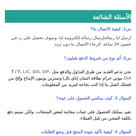
الأسئلة الشائعة
س1: كيفية الاتصال بنا
?
ارسل لنا رسالة
إرسال رسالة إلكترونية لنا، وسوف تحصل على رد في
غضون 24 ساعة.
الرجاء الاتصال بنا دون تردد
س2:
أي نوع من شروط الدفع تقبلون
?
نحن ندعم العديد من طرق التداول والدفع مثل T / T،
L/C، D/A، D/P،
O/A،
موني جرام
بطاقة ائتمان
(باي بال)
وسترين يونيون
الإيداع
و
إلخ من
فضلك اتصل بنا إذا كنت بحاجة لمزيد من المعلومات.
السؤال 3:
كيف يمكنني الحصول على عينة
?
نعم، يمكنك الحصول على عينات مجانية لبعض المنتجات، ولكن سيتم دفع
تكلفة الشحن من قبل العملاء.
السؤال 4: كيفية تأكيد جودة المنتج قبل وضع الطلبات