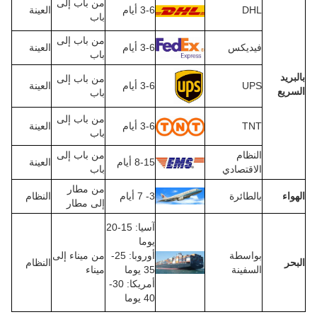
من باب إلى
DHL
3-6 أيام
العينة
باب
من باب إلى
فيديكس
3-6 أيام
العينة
باب
بالبريد
من باب إلى
UPS
3-6 أيام
العينة
السريع
باب
من باب إلى
TNT
3-6 أيام
العينة
باب
النظام
من باب إلى
8-15 أيام
العينة
الاقتصادي
باب
من مطار
الهواء
بالطائرة
3- 7 أيام
النظام
إلى مطار
آسيا: 15-20
يوما
بواسطة
أوروبا: 25-
من ميناء إلى
البحر
النظام
السفينة
35 يوما
ميناء
أمريكا: 30-
40 يوما