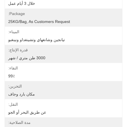
خلال 3 أيام عمل
Package:
25KG/bag, As Customers Request
الميناء:
تيانجين وشانغهاي وتشينغداو ونينغبو
قدرة الإنتاج:
3000 طن متري / شهر
النقاء:
99٪
التخزين:
مكان بارد وجاف
النقل:
عن طريق البحر أو الجو
مدة الصلاحية: