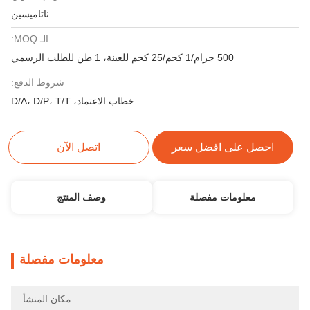
ناتاميسين
الـ MOQ:
500 جرام/1 كجم/25 كجم للعينة، 1 طن للطلب الرسمي
شروط الدفع:
خطاب الاعتماد، D/A، D/P، T/T
احصل على افضل سعر
اتصل الآن
معلومات مفصلة
وصف المنتج
معلومات مفصلة
مكان المنشأ: