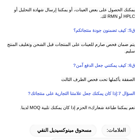
يمكنك الحصول على بعض العينات، أو يمكننا إرسال شهادة التحليل أو
HPLC أو RMN لك.
ق
5
:
كيف تضمنون جودة منتجاتكم؟
يتم ضمان فحص صارم للعينات على المنتجات قبل الشحن وتغليف المنتج
سليم.
ق
6
:
كيف يمكنني جعل الدفع آمن
?
الصفقة بأكملها تحت فحص الطرف الثالث
السؤال 7:
إذا كان يمكنك جعل علامتنا التجارية على منتجاتك
?
نعم يمكننا طباعة شعارك
n
الحزم إذا كان يمكنك تلبية MOQ لدينا.
العلامات:
مسحوق مينوكسيديل النقي