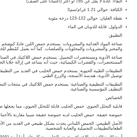
النقاء: عادةً لا يقل عن 85٪ أو أكثر (اعتماداً على الصف)
الكثافة: حوالي 1.21 غرام/سم3
نقطة الغليان: حوالي 122-123 درجة مئوية
الدولول: قابلة للذوبان في الماء
التطبيق:
صناعة المواد الغذائية والمشروبات: يستخدم حمض اللبن عادةً كمضخم و
والمخبز والمشروبات والمحلويات والصلصات. كما أنه يعمل كمُنظّم للخام 
صناعة الأدوية ومستحضرات التجميل: يستخدم حمض اللاكتيك في الصناعا
المستحضرات، والقشرات الكيميائية، حيث أنه يساعد في إزالة خلايا الجل
توصيل الأدوية، هندسة الأنسجة، والزرع الطبي.
التنظيف المؤسسية والصناعية.
الخصائص:
قابلية التحلل الحيوي: حمض الحليب قابلة للتحلل الحيوي، مما يجعلها صد
حموضة خفيفة: حمض الحليب لديه حموضة خفيفة نسبيا مقارنة بالأحماض
الأصل الطبيعي: الحمض اللبناني يحدث بشكل طبيعي في العديد من الأطع
الطعامالتطبيقات التجميلية والعناية الشخصية.