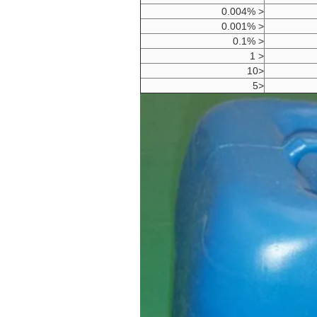
< 0.004%
< 0.001%
< 0.1%
< 1
<10
<5