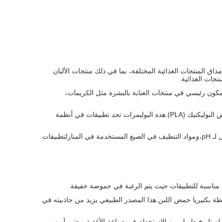
 المنتجات الغذائية المختلفة، بما في ذلك منتجات الألبان
تجات الغذائية.
كون رئيسي في منتجات العناية بالبشرة مثل الكريمات،
التطبيقات الطبية الحيوية: يستخدم حمض الحليب في العديد من التطبيقات الطبية الحيوية ، بما في ذلك إنتاج البوليمرات القابلة للتحلل الحيوي مثل حمض البوليكتيك (PLA).هذه البوليمرات تجد تطبيقات في أنظمة
التطبيقات التنظيفية والصناعية: يستخدم حمض اللاكتيك في منتجات التنظيف ومواد التنظيف والعمليات الصناعية. ويمكن أن يعمل كعامل تشيلات، ومعدل لـ pH،ومواد التنظيف في الصيغ المستخدمة في المنازلتطبيقات
مناسبة للتطبيقات حيث يتم الرغبة في حموضة خفيفة.
ة بكتيريا حمض اللبن.هذا المصدر الطبيعي يزيد من جاذبيته في
فقا لتركيزات وتطبيقات محددة.له تاريخ طويل من الاستخدام في صناعة الأغذية ويعتبر آمن