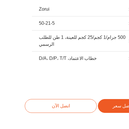
Zorui
50-21-5
500 جرام/1 كجم/25 كجم للعينة، 1 طن للطلب
الرسمي
خطاب الاعتماد، D/A، D/P، T/T
ضل سعر
اتصل الآن