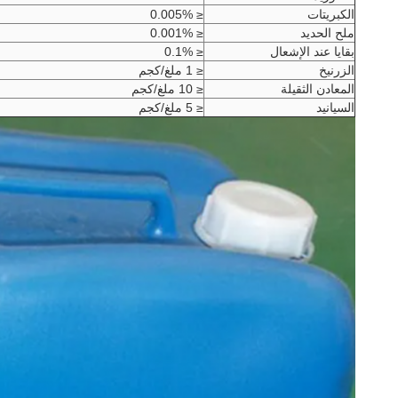
الكبريتات
≤ 0.005%
ملح الحديد
≤ 0.001%
بقايا عند الإشعال
≤ 0.1%
الزرنيخ
≤ 1 ملغ/كجم
المعادن الثقيلة
≤ 10 ملغ/كجم
السيانيد
≤ 5 ملغ/كجم