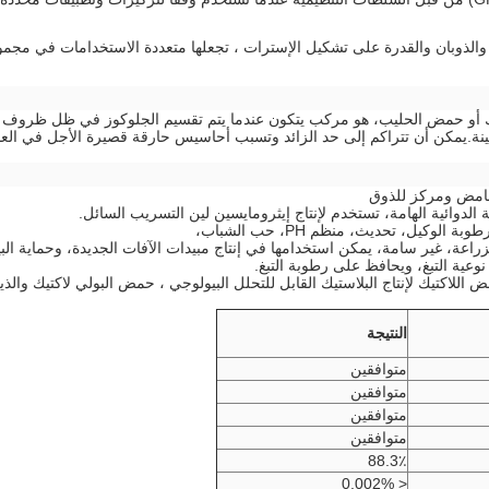
لذوبان والقدرة على تشكيل الإسترات ، تجعلها متعددة الاستخدامات في مجموع
 باسم حمض الـ 2- هيدروكسي بروبانويك أو حمض الحليب، هو مركب يتكون عندما يتم تقسيم الجلوكوز
ينة.يمكن أن تتراكم إلى حد الزائد وتسبب أحاسيس حارقة قصيرة الأجل في العض
النتيجة
متوافقين
متوافقين
متوافقين
متوافقين
88.3٪
< 0.002%