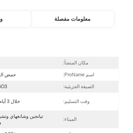
معلومات مفصلة
و
مكان المنشأ:
ا
اسم ProName:
حمض الل
الصيغة الجزيئية:
6O3
وقت التسليم:
خلال 3 أيام عمل
الميناء:
و