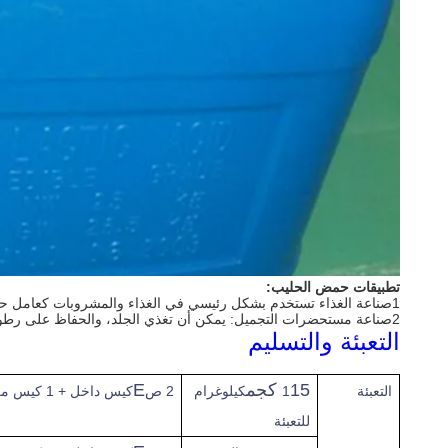
تطبيقات حمض الحليب:
1صناعة الغذاء تستخدم بشكل رئيسي في الغذاء والمشروبات كعامل حامض ومركز للذوق
2صناعة مستحضرات التجميل: يمكن أن تغذي الجلد، والحفاظ على رطوبة الوكيل، تحديث، منظم الحموضة، حب الشباب، إلى ChiGou الوكيل
التعبئة والتسليم
15 كجم
E
التعبئة
1
كيلوغرام
2 ص
كيس داخل + 1 كيس من ورق خارج في
للتعبئة