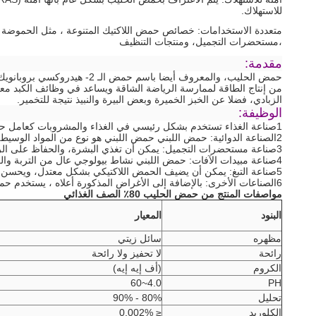
للاستهلاك.
متعددة الاستخدامات: خصائص حمض اللاكتيك المتنوعة ، مثل الحموضة وا
،مستحضرات التجميل، ومنتجات التنظيف
مقدمة:
حمض الحليب، والمعروف أيضا
من إنتاج الطاقة لممارسة الرياضة الشاقة ويساعد في وظائف الكبد مع
الزبادي، فضلا عن الخبز الخميرة وبعض البيرة والنبيذ نتيجة للتخمير.
الوظيفة:
1صناعة الغذاء تستخدم بشكل رئيسي في الغذاء والمشروبات كعامل حامض ومركز للذوق
2الصناعة الدوائية: حمض اللبني حمض اللبني هو نوع من المواد الوسيطة الدوائية الهامة، تستخدم لإنتاج إيثرومايسين لين التسريب السائل.
3صناعة مستحضرات التجميل: يمكن أن تغذي البشرة، والحفاظ على الرطوبة الوكيل، تحديث، منظم PH، حب الشباب،
4صناعة مبيدات الآفات: حمض اللبني نشاط بيولوجي عال من التربة والزراعة، غير سامة، يمكن استخدامها في إنتاج مبيدات الآفات الجديدة، وحماية البيئة.
5صناعة التبغ: يمكن أن يضيف الحمض اللاكتيكي بشكل معتدل، ويحسن نوعية التبغ، ويحافظ على رطوبة التبغ.
6الصناعات الأخرى: بالإضافة إلى الأغراض المذكورة أعلاه ، يستخدم حمض اللاكتيك لإنتاج البلاستيك القابل للتحلل البيولوجي ، حمض البولي لاكتيك والذيب الأخضر - حمض اللبني الميثيل إيثيل اللاكتات ، إلخ.
مواصفات المنتج من حمض الحليب 80٪ الصف الغذائي
البنود
المعيار
مظهره
سائل زيتي
رائحة
لا تحفيز ولا رائحة
الكروم
(أف إيه إيه)
4.0~60
PH
تحليل
80% - 90%
الكلوريد
≤ 0.002%