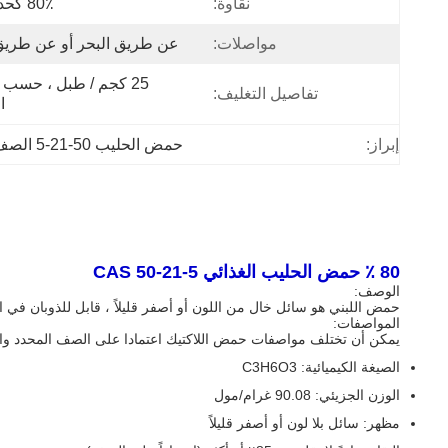
نقاوة:
80٪ كحد أدنى.
مواصلات:
عن طريق البحر أو عن طريق
تفاصيل التغليف:
ا
إبراز:
حمض الحليب 50-21-5 الصف الغذائي
80 ٪ حمض الحليب الغذائي CAS 50-21-5
الوصف:
حمض اللبني هو سائل خال من اللون أو أصفر قليلاً ، قابل للذوبان ف
المواصفات:
يمكن أن تختلف مواصفات حمض اللاكتيك اعتمادا على الصف المحدد والت
الصيغة الكيميائية: C3H6O3
الوزن الجزيئي: 90.08 غرام/مول
مظهر: سائل بلا لون أو أصفر قليلاً