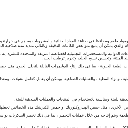
مواد طعم ومحافظ في صناعة المواد الغذائية والمشروبات.يساهم في حرارة ومذاق
والذي يمكن أن يمنع نمو بعض الكائنات الدقيقة.وبالتالي تمديد مدة صلاحية المن
ت الدوائية والمستحضرات التجميلية لخصائصه المزيفة والمتجددة للبشرة.إنه م
د الميتة، وتحسين نسيج الجلد، وتعزيز ترطيب الجلد.
يقة للبيئة ومناسبة للاستخدام في المنتجات والعمليات الصديقة للبيئة.
 الأخرى ، مثل حمض الهيدروكلوريك أو حمض الكبريتيك.هذه الخصائص تجعلها 
مة ويتم إنتاجه من خلال عمليات التخمير ، بما في ذلك تخمير السكريات بواسط
آمنة للاستهلاك: يتم الاعتراف بحمض الحليب بشكل عام بأنها آمنة (GRAS) من قبل السلطات التنظيمية عندما تستخدم و