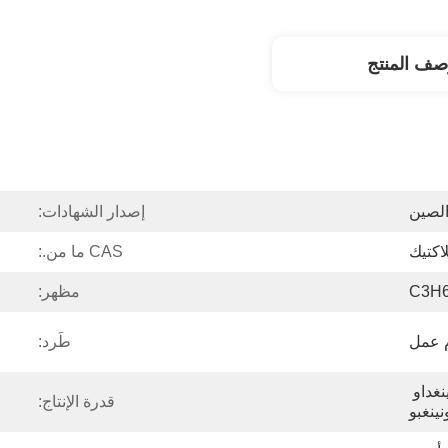
صف المنتج
لصين
إصدار الشهادات:
اكتيك
CAS ما من.:
C3H
مظهر:
طَرد:
تيانجين وشانغهاي وتشينغداو 
قدرة الإنتاج:
نينغبو