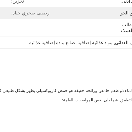
تخزين:
 الجو
رصيف صخري حياة:
25 كجم / طبل ، حسب طلب 
لعملاء
, 
مواد غذائية إضافية
, 
صانع مادة إضافية غذائية
ي الماء ذو طعم حامض ورائحة خفيفة.هو حمض كاربوكسيلي يظهر بشكل طبيعي في 
طبيق. فيما يلي بعض المواصفات العامة: