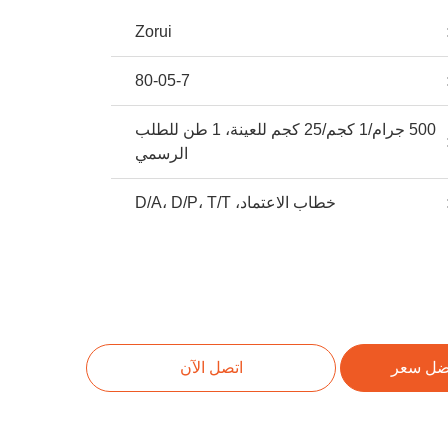
Zorui
80-05-7
500 جرام/1 كجم/25 كجم للعينة، 1 طن للطلب
الرسمي
خطاب الاعتماد، D/A، D/P، T/T
ضل سعر
اتصل الآن