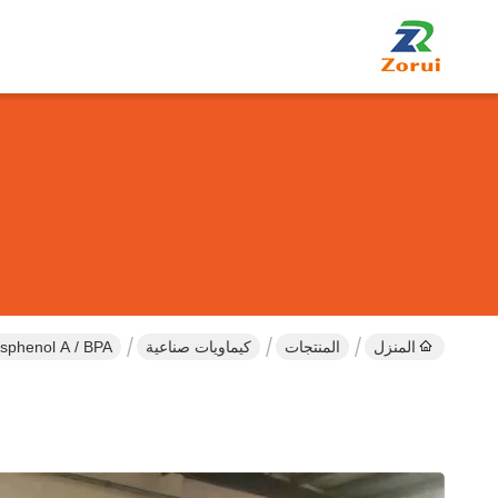
المنزل
المنتجات
كيماويات صناعية
Bisphenol A / BPA الكحول والفينولات ومشتقاته 0-05-7