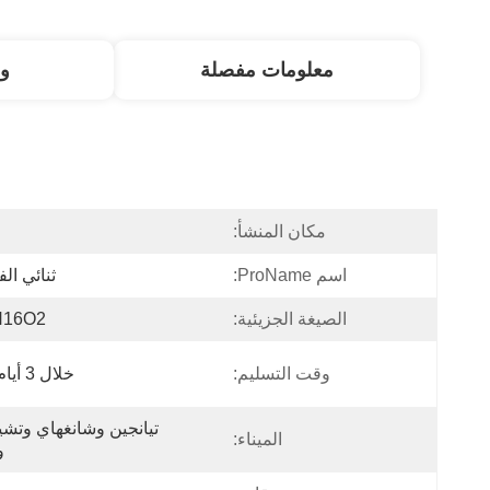
معلومات مفصلة
و
مكان المنشأ:
ا
اسم ProName:
ثنائي الف
الصيغة الجزيئية:
H16O2
وقت التسليم:
خلال 3 أيام عمل
الميناء:
و