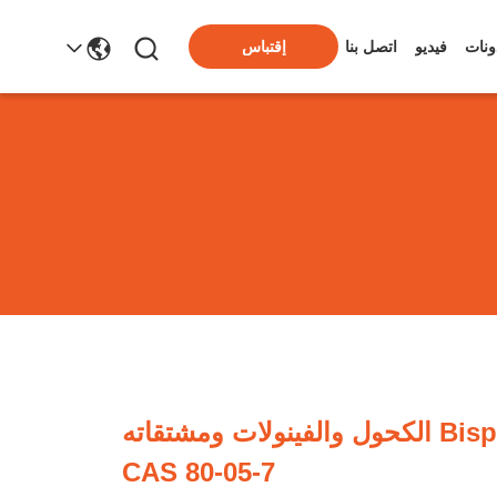
ونات
فيديو
اتصل بنا
إقتباس
Bisphenol A / BPA الكحول والفينولات ومشتقاته
CAS 80-05-7