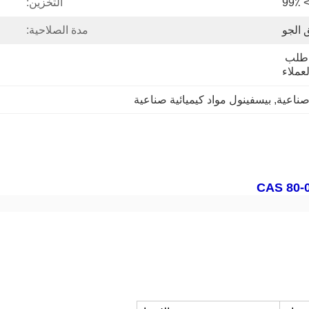
> 99
التخزين:
 الجو
مدة الصلاحية:
25 كجم / كيس ، حسب طلب 
لعملاء
, 
بيسفينول مواد كيميائية صناعية