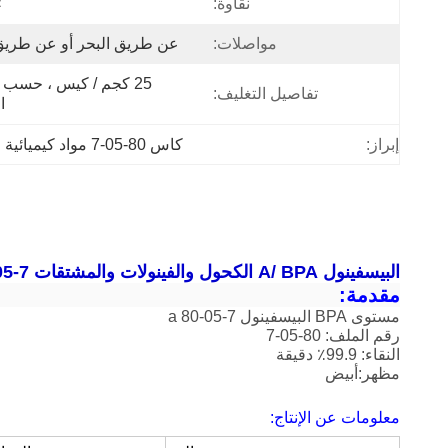
نقاوة:
٪
مواصلات:
عن طريق البحر أو عن طريق
تفاصيل التغليف:
ا
إبراز:
كاس 80-05-7 مواد كيميائية صناعية
البيسفينول A/ BPA الكحول والفينولات والمشتقات CAS 80-05-7
مقدمة:
مستوى BPA البيسفينول a 80-05-7
رقم الملف: 80-05-7
النقاء: 99.9٪ دقيقة
مظهر:أبيض
معلومات عن الإنتاج: