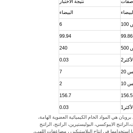
اصفات
نتيجة الاختبار
لبيضاء
البيضاء
10
6
99.94
50
240
0.03
 20
7
 10
2
156.7
0.03
- (الفينيل) ، هيدروكسيل بروبان هي المواد الخام الكيميائية العضوية الهامة،
الراتنج الايبوكسي، البوليستيرين، الراتنج، الراتنج
ضا استخدامها في إنتاج البلاستيكيزر، مضاعفات اللهب،