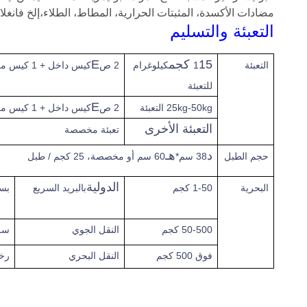
مضادات الأكسدة، المثبتات الحرارية، المطاط، الطلاء،إلخ فانغلاو
التعبئة والتسليم
15 كجم
E
التعبئة
1
كيلوغرام
2 ص
كيس داخل + 1 كيس من ورق خارج في
للتعبئة
E
25kg-50kg التعبئة
2 ص
كيس داخل + 1 كيس من الورق الصناعي خارج في طبل
التعبئة الأخرى
تعبئة مخصصة
د
هـ
حجم الطبل
38 سم*
60 سم أو مخصصة، 25 كجم / طبل
الدولية
البحرية
1-50 كجم
بالبريد السريع
بس
50-500 كجم
النقل الجوي
سر
فوق
500 كجم
النقل البحري
رخ