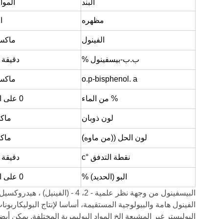
البند
المو
مظهره
ا
الفينول
ماكس 0
ب.ب-بيسفينول %
دقيقة 99.86
o.p-bisphenol. a
ماكس 0
% من الماء
0 على الأكثر2
لون ذوبان
ماكس
لون الحل ((من ماوه)
ماكس
نقطة التدفق °c
دقيقة 156.5
البو (الحديد) %
0 على الأكثر1
البيسفينول من وجهة نظر علمية - 2، 4 
الفينول هامة والبيولوجية المستقيمة، أساسا لإنتاج البوليكاربونات،
البوليستر غير المشبعة الخ المواد البوليمرية المختلفة. يمكن أي