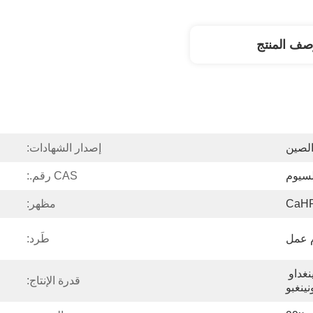
صف المنتج
لصين
إصدار الشهادات:
لسيوم
CAS رقم.:
CaH
مظهر:
طَرد:
تيانجين وشانغهاي وتشينغداو 
قدرة الإنتاج:
نينغبو