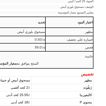
العبوة: 25 كجم / كيس
الوصف: مسحوق بلوري أبيض
معايير التصنيع: معيار المؤسسة
اختبار البنود
تحديد
مظهر
مسحوق بلوري أبيض
خسارة على تجفيف
≤
0.50٪
فحص
≥
99.0٪
خاتمة:
المنتج يتوافق مع
معيار المؤس
تخصيص
مظهر
مسحوق أبيض أو حبيبا
رُطُوبَة
2٪ كحد أقصى
كاليفورنيا
25.55٪ كحد أدنى
محتوى P
18٪ كحد أدنى