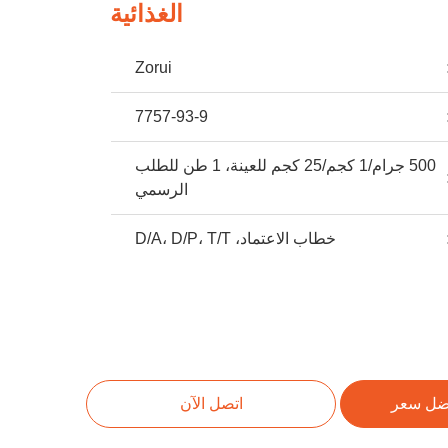
الغذائية
Zorui
7757-93-9
500 جرام/1 كجم/25 كجم للعينة، 1 طن للطلب
الرسمي
خطاب الاعتماد، D/A، D/P، T/T
ضل سعر
اتصل الآن