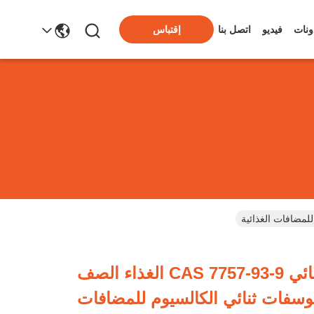
ونات
فيديو
اتصل بنا
إقتباس
DCP اللامائي CAS 7757-93-9 الغذاء الصف
فات ثنائي الكالسيوم للمضافات