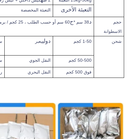
25kg-50kg التعبئة
2 ص
كيس داخلي + كيس رقا
التعبئة الأخرى
التعبئة المخصصة
د
ح
حجم
38 سم *
60 سم أو حسب الطلب ، 25 كجم / برميل
الاسطوانة
دولي
شحن
1-50 كجم
يعبر
س
50-500 كجم
النقل الجوي
س
فوق
500 كجم
النقل البحري
ر