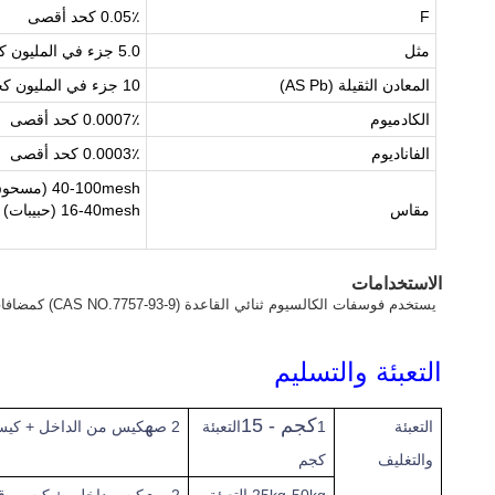
F
0.05٪ كحد أقصى
مثل
5.0 جزء في المليون كحد أقصى
المعادن الثقيلة (AS Pb)
10 جزء في المليون كحد أقصى
الكادميوم
0.0007٪ كحد أقصى
الفاناديوم
0.0003٪ كحد أقصى
40-100mesh (مسحوق) تمرير 96٪
مقاس
16-40mesh (حبيبات) 95٪ ممر
الاستخدامات
يستخدم فوسفات الكالسيوم ثنائي القاعدة (CAS NO.7757-93-9) كمضافات غذائية وأعلاف لمكملات علف الماشية من الفوسفور والكالسيوم.
التعبئة والتسليم
كجم - 15
ه
التعبئة
1
التعبئة
2 ص
كيس من الداخل + كيس 
والتغليف
كجم
ه