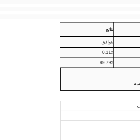
نتائج
يتوافق
0.11٪
99.79٪
سة.
ت