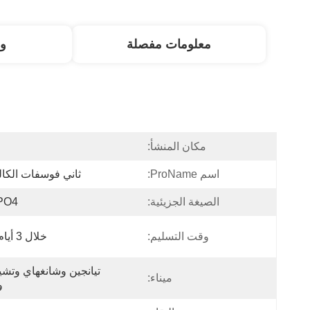
معلومات مفصلة
و
مكان المنشأ:
ا
اسم ProName:
ثاني فوسفات الكا
الصيغة الجزيئية:
PO4
وقت التسليم:
خلال 3 أيام عمل
ميناء:
و