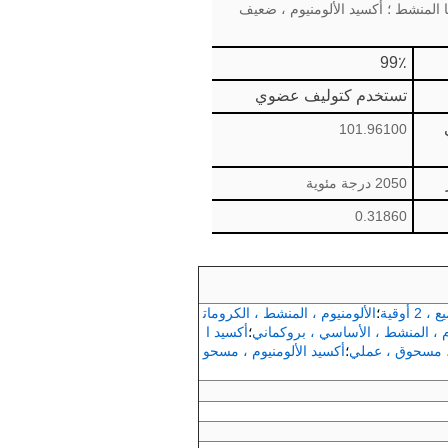
يد ، Brockmann I ؛ الألومينا المنشط ؛ أكسيد الألومنيوم ، ضعيف
99٪
تستخدم كتوليف عضوي
101.96100
2050 درجة مئوية
0.31860
أوقية
؛
الألومنيوم ، المنشط ، الكرومات
م ، المنشط ، الأساسي ، بروكماني
؛
أكسيد ا
، مسحوق ، عملي
؛
أكسيد الألومنيوم ، مسحو