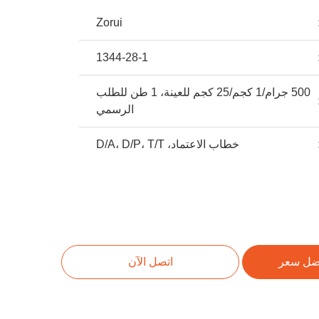
Zorui
1344-28-1
500 جرام/1 كجم/25 كجم للعينة، 1 طن للطلب
الرسمي
خطاب الاعتماد، D/A، D/P، T/T
ضل سعر
اتصل الآن