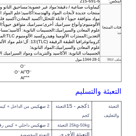
اينكس:
215-691-6
كيماويات صناعية / دقيقة
؛
مواد غير عضوية
؛
مساحيق النانو و
منتجات جديدة لأبحاث المواد والهندسة
؛
أكاسيد
؛
علم المواد ال
مواد متوافقة حيوياً / قابلة للتحلل
؛
أكسيد المعادن
؛
أكسيد فلز
الألومنيوم
؛
وأنواع سيراميك أخرى
؛
سيراميك متوافق حيوياً
؛
ال
فئات المنتجا
علوم المعادن والسيراميك
؛
الجسيمات النانوية: أكاسيد
؛
مساحي
ت:
التعدين
؛
الممتزات الألومينا وهيدروكسيد الألومنيوم TLC
؛
المم
كروماتوغرافيا الطبقة الرقيقة (TLC)
؛
13: آل
؛
علم مواد الألم
علوم المعادن والسيراميك
؛
المواد النانوية
؛
الجسيمات النانوية: الأكاسيد والنتريدات ومواد السيراميك ا
ملف Mol:
1344-28-1.مول
التعبئة والتسليم
كجم - 15
ه
التعبئة
1
التعبئة
2 ص
كيس من الداخل + كيس 
والتغليف
كجم
ه
25kg-50kg التعبئة
2 ص
كيس داخلي + كيس رقا
التعبئة الأخرى
التعبئة المخصصة