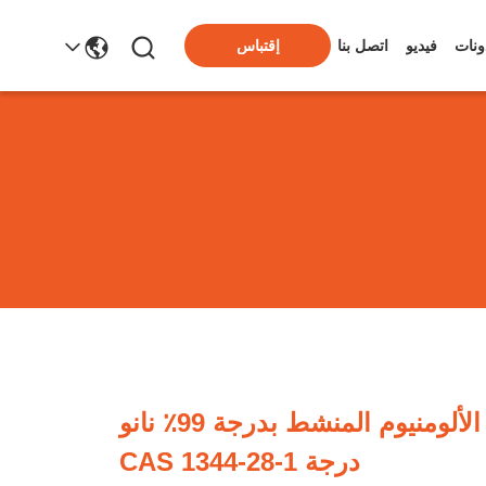
ونات
فيديو
اتصل بنا
إقتباس
مسحوق أكسيد الألومنيوم المنشط بدرجة 99٪ نانو
درجة CAS 1344-28-1