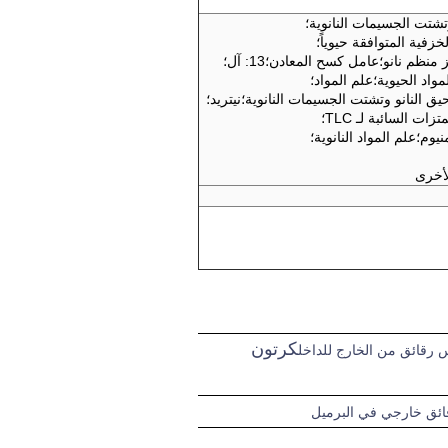
تشتت الجسيمات النانوية
؛
خزفية المتوافقة حيوياً
؛
 منظم نانو
؛
عامل كسح المعادن
؛
13: آل
؛
مواد الحيوية
؛
علم المواد
؛
ق النانو وتشتت الجسيمات النانوية
؛
نيتريد
؛
تزات السائبة لـ TLC
؛
نيوم
؛
علم المواد النانوية
؛
لأخرى
كرتون
رقائق من الخارج للداخل
ئق خارجي في البرميل