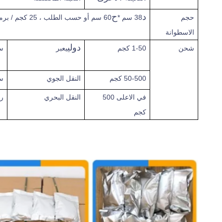
د
ح
حجم
38 سم *
60 سم أو حسب الطلب ، 25 كجم / برميل
الاسطوانة
دولي
شحن
1-50 كجم
يعبر
س
50-500 كجم
النقل الجوي
س
في الاعلى
500
النقل البحري
ر
كجم