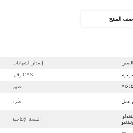
صف المنتج
لصين
إصدار الشهادات:
ونيوم
CAS رقم.:
Al2O
مظهر:
طَرد:
تيانجين وشانغهاي وتشينغداو 
السعة الإنتاجية:
نينغبو