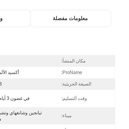
معلومات مفصلة
و
مكان المنشأ:
ا
ProName:
أكسيد الألم
الصيغة الجزيئية:
3
وقت التسليم:
في غضون 3 أيام عمل
ميناء:
و