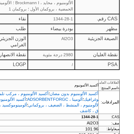
الألومنيوم ، محا
الحمضية ، بروكمان الأول ؛ بروكمان 1
CAS رقم.
نقاء
1344-28-1
مظهر
بودرة بيضاء
طلب
الصيغة الجزيئية
الوزن الجزيئي
Al2O3
الغرامي
نقطة الغليان
نقطة الانصهار
2980 درجة مئوية
LOGP
PSA
/
العلاقات العام
أكسيد الألمونيوم
ة
اسم المنتج:
أكسيد الألومنيوم بدون مضان
؛
أكسيد الألومنيوم ، مركب تلميع ، 2 
وغرافيك
؛
ألومينا ، ADSORBENTFORGC
؛
أكسيد الألومنيو
المرادفات:
لألومنيوم ، المنشط ، الضعيف ، بروكماني
؛
ألومينوموكسيد 
ق ، كاشف
1344-28-1
CAS:
مف:
Al2O3
101.96
ميغاواط: