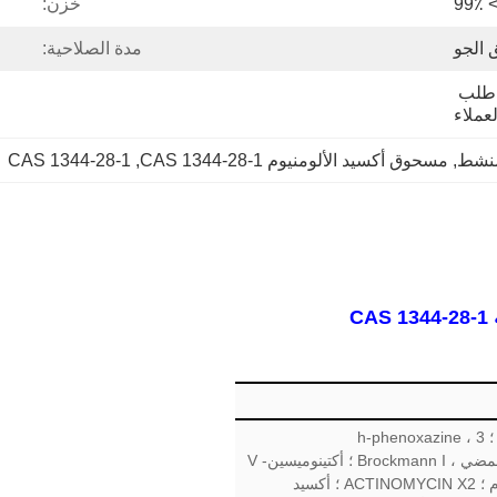
> 99
خزن:
 الجو
مدة الصلاحية:
25 كجم / كيس ، حسب طلب 
لعملاء
منشط
, 
مسحوق أكسيد الألومنيوم CAS 1344-28-1
, 
CAS 1344-28-1
أكسيد الألومنيوم ؛ أكسيد الألومنيوم ، محايد ؛ 3 h-phenoxazine ،
actinomycindderiv. ؛ أكسيد الألومنيوم ، حمضي ، Brockmann I ؛ أكتينوميسين- V
؛ ثالث أكسيد الديالومينيوم ؛ أكسيد الألومنيوم ؛ ACTINOMYCIN X2 ؛ أكسيد