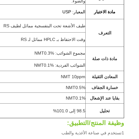
والضوء.
مادة الاختبار
المعيار: USP
طيف الأشعة تحت البنفسجية مماثل لطيف RS
التعرف
وقت الاحتفاظ بـ HPLC مماثل لـ RS
مجموع الشوائب: NMT0.3%
مادة ذات صلة
الشوائب الفردية: NMT0.1%
المعادن الثقيلة
NMT 10ppm
خسارة الجفاف
NMT0.5%
بقايا عند الإشعال
NMT0.1%
تحليل
98.5 إلى 101.0%
وظيفة المنتج/التطبيق:
1تستخدم في صناعة الأغذية والطب