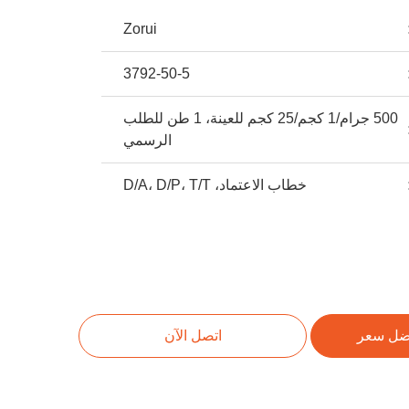
Zorui
3792-50-5
500 جرام/1 كجم/25 كجم للعينة، 1 طن للطلب
الرسمي
خطاب الاعتماد، D/A، D/P، T/T
ضل سعر
اتصل الآن