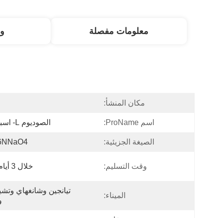
معلومات مفصلة
و
مكان المنشأ:
ا
اسم ProName:
الصوديوم L- اسبارتاتي
الصيغة الجزيئية:
6NNaO4
وقت التسليم:
خلال 3 أيام عمل
الميناء:
و