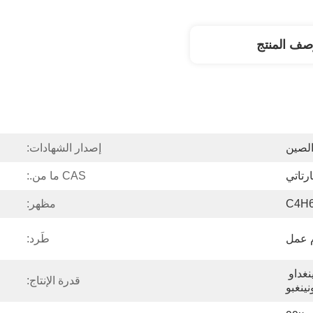
صف المنتج
لصين
إصدار الشهادات:
CAS ما من.:
C4H
مظهر:
طَرد:
تيانجين وشانغهاي وتشينغداو 
قدرة الإنتاج:
نينغبو