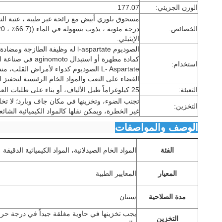
الوزن الجزيئي:
177.07
الخصائص:
الإيثيلي.
الصوديوم l-aspartate له وظيفة الط
كمادة مطهرة أو استب
استخدام:
L- Aspartate الصوديوم كدواء لأمراض الق
القضاء على التعب والمواد الخام الرئيسية لتحفيز ا
التعبئة:
25 كيلوغراماً طبل الألياف، أو بناء على طلبات العملاء.
تجنب الضوء، وتخزينها في مكان جاف وبارد؛ لا تخلط
التخزين:
غير الخطرة، ويمكن نقلها كالمواد الكيميائية الشائع
الوصف والمواصفات
الفئة
المواد الخام الصيدلانية، المواد الكيميائية الدقيقة
المعيار
المعايير الطبية
مدة الصلاحية
سنتان
يجب تخزينها في حاوية مغلقة جيداً في درجة حرار
التخزين