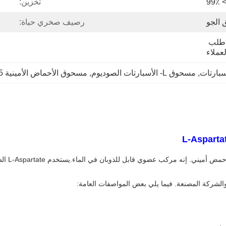
> 99
تخزين:
 الجو
رصيف صخري حياة:
25 كجم / طبل ، حسب طلب 
لعملاء
, 
مسحوق L- الأسبارتات الصوديوم
, 
مسحوق الأحماض الأمينية CAS 3792-50-5
spartate