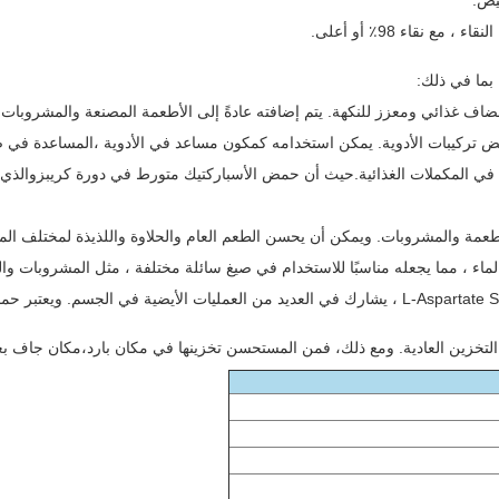
الدعم الغذائي: حمض الأسباركتيك ، وهو عنصر حمض أميني في L-Aspartate Sodium ، يشارك في العديد من 