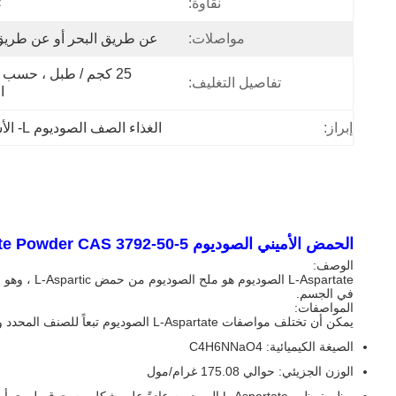
نقاوة:
٪
مواصلات:
عن طريق البحر أو عن طريق
تفاصيل التغليف:
ا
إبراز:
الغذاء الصف الصوديوم L- الأسبارتات
الحمض الأميني الصوديوم L-Aspartate Powder CAS 3792-50-5
الوصف:
في الجسم.
المواصفات:
يمكن أن تختلف مواصفات L-Aspartate الصوديوم تبعاً للصنف المحدد والشركة المصنعة. فيما يلي بعض المواصفات العامة:
الصيغة الكيميائية: C4H6NNaO4
الوزن الجزيئي: حوالي 175.08 غرام/مول