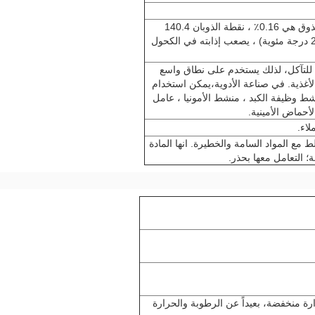
مسحوق بلوري أبيض مع رائحة غير طيبة ، عتبة التذوق هي 0.16٪ ، نقطة الذوبان 140.4
درجة مئوية ، يذوب بسهولة في الماء ((66.7٪ ، 20 درجة مئوية) ، يصعب إذابته في الكحول
ازجة ومضادة للتآكل، لذلك يستخدم على نطاق واسع
دال aginomoto في صناعة الأغذية. في صناعة الأدوية،يمكن استخدام
لب، منشط وظيفة الكبد ، منشط الأمونيا ، عامل
لأحماض الأمينية.
 مع المواد السامة والخطيرة. انها المادة
ة؛ التعامل معها بحذر.
ة منخفضة، بعيداً عن الرطوبة والحرارة