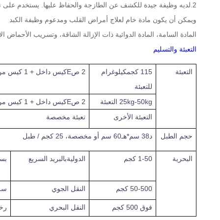
2.لديه وظيفة جيدة للكشف عن الطازجة والحفاظ عليها. يستخدم على نطاق واسع كمستحضرات طبية أو الكشف عن الطازجة ومطهر في الأغذية
ويمكن أن يكون مادة خام لعلاج أمراض القلب ومدعوم وظيفة الكبد
المادة السامة، المادة الدوائية ذات الإزالة الشاقة، وتسريب الأحماض الأم
التعبئة والتسليم
التعبئة
15 كجم
1
كيلوغرام
2 ص
E
كيس داخل + 1 كيس من ورق خارج في
للتعبئة
25kg-50kg التعبئة
2 ص
E
كيس داخل + 1 كيس من الورق الصناعي خارج في طبل
التعبئة الأخرى
تعبئة مخصصة
حجم الطبل
د
38 سم*
هـ
60 سم أو مخصصة، 25 كجم / طبل
البحرية
1-50 كجم
الدولية
بالبريد السريع
بس
50-500 كجم
النقل الجوي
سر
فوق
500 كجم
النقل البحري
رخ