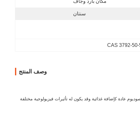
مكان بارد وجاف
سنتان
وصف المنتج
L-A الصوديوم هو ملح الصوديوم من حمض L-Aspartic ، وهو حمض أميني. إنه مركب عضوي قابل للذوبان في الماء.يستخدم L-Aspartate الصوديوم عادة كإضافة غذائية وقد يكون له تأثيرات فيزيولوجية مختلفة