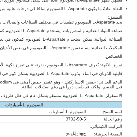
مظهر: يظهر L-Aspartate الصوديوم عادةً على شكل مسحوق بلوري أبيض.
النقاء: عادةً ما يكون L-Aspartate الصوديوم متاحًا في درجات عالية من النقاء ، مع نقاء 98٪ أو أعلى.
التطبيق:
يجد L-Aspartate الصوديوم تطبيقات في مختلف الصناعات والمجالات ، بما في ذلك:
صناعة المواد الغذائية والمشروبات: يستخدم L-Aspartate الصوديوم كمضاف غذائي ومعزز للنكهة. يتم إضافته عادةً إلى الأطعمة المصنعة والمشروبات ،وتوابل لتعزيز النكهة وتحسين النكهة العامة.
الصناعة الدوائية: يمكن استخدام L-Aspartate الصوديوم كمكون في بعض تركيبات الأدوية. يمكن استخدامه كمكون مساعد في الأدوية ،المساعدة في صياغة واستقرار الأدوية.
المكملات الغذائية: يتم تضمين L-Aspartate الصوديوم في بعض الأحيان في المكملات الغذائية.حيث أن حمض الأسباركتيك متورط في دورة كريبزوالذي هو المسؤول عن توليد الطاقة في الجسم.
الخصائص:
تعزيز النكهة: يُعرف L-Aspartate الصوديوم بقدرته على تعزيز نكهة الأطعمة والمشروبات. ويمكن أن يحسن الطعم العام والحلاوة واللذيذة لمختلف المنتجات.
قابلية الذوبان في الماء: يذوب L-Aspartate الصوديوم بشكل كبير في الماء ، مما يجعله مناسبًا للاستخدام في صيغ سائلة مختلفة ، مثل المشروبات والشراب والحلول الفموية.
قبل الجسم، ولكنه قد يلعب دوراً في دعم استقلاب الطاقة.
الاستقرار: L- Aspartate الصوديوم مستقر بشكل عام في ظل ظروف التخزين العادية. ومع ذلك، فمن المستحسن تخزينها في مكان بارد،مكان جاف بعيد عن الضوء والرطوبة للحفاظ على استقراره وجودته.
الصوديوم L-أسبارتات
اسم المنتج:
الصوديوم L-أسبارتات
رقم الحالة:
3792-50-5
التركيب الكيميائي:
ج
h
إنا
o
الصيغة الجزيئية:
2
4
4
5