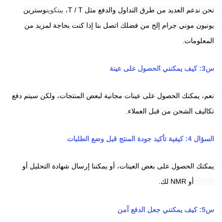
نحن ندعم العديد من طرق التداول والدفع مثل T / T،
بيتكوين
وسترين 
يونيون
موني جرام
إلخ من فضلك اتصل بنا إذا كنت بحاجة لمزيد من 
المعلومات.
س3: كيف يمكنني الحصول على عينة
نعم، يمكنك الحصول على عينات مجانية لبعض المنتجات، ولكن سيتم دفع 
تكاليف الشحن من قبل العملاء.
السؤال 4: كيفية تأكيد جودة المنتج قبل وضع الطلبات
يمكنك الحصول على بعض العينات، أو يمكننا إرسال شهادة التحليل أو 
HPLC أو NMR لك.
س5: كيف يمكنني جعل الدفع آمن