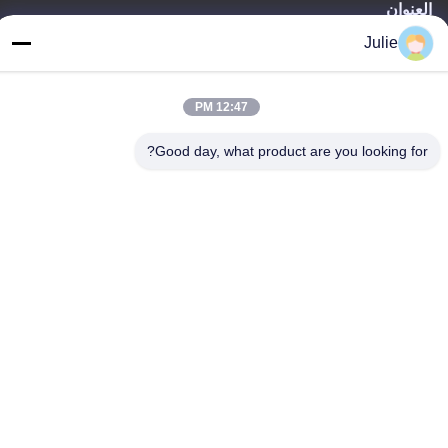
العنوان
رقم 1107 مبنى النصر 6، شارع يونغتاى، منطقة بينجتشينغ، داتونغ،
Julie
شانشي، الصين
الهاتف
12:47 PM
86-13546018581
Good day, what product are you looking for?
سياسة الخصوصية
|
خريطة الموقع
الصين جيدة الجودة المضافات الغذائية والأعلاف المورد. حقوق الطبع
والنشر © -2026 Shanxi Zorui Biotechnology Co., Ltd. . كل شيء
حقوق محجوزة