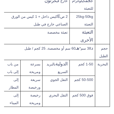
كجم
كرتون
كيلوغرام
خارج في
للتعبئة
E
25kg-50kg
2 ص
كيس داخل + 1 كيس من الورق
التعبئة
الصناعي خارج في طبل
التعبئة
تعبئة مخصصة
الأخرى
د
هـ
حجم
38 سم*
60 سم أو مخصصة، 25 كجم / طبل
الطبل
الدولية
البحرية
1-50 كجم
بالبريد
بسرعة
من باب
السريع
ومريحة
إلى باب
50-500 كجم
النقل الجوي
سريعة
إلى
ورخيصة
المطار
فوق
500 كجم
النقل البحري
رخيصة
إلى
ومريحة
الميناء