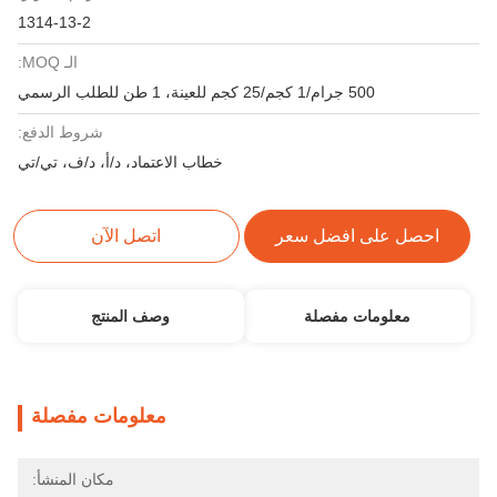
1314-13-2
الـ MOQ:
500 جرام/1 كجم/25 كجم للعينة، 1 طن للطلب الرسمي
شروط الدفع:
خطاب الاعتماد، د/أ، د/ف، تي/تي
احصل على افضل سعر
اتصل الآن
معلومات مفصلة
وصف المنتج
معلومات مفصلة
مكان المنشأ: