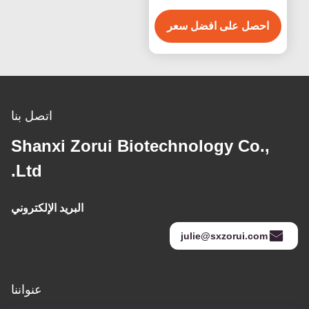
99٪ عامل نشط للدباغة
احصل على افضل سعر
الذاتية لمستحضرات التجميل
لمنتجات العناية بالبشرة
بدون شمس
اتصل بنا
Shanxi Zorui Biotechnology Co.,
Ltd.
البريد الإلكتروني
julie@sxzorui.com
عنواننا