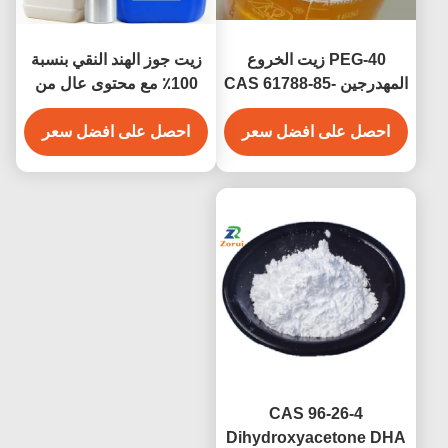
PEG-40 زيت الخروع
زيت جوز الهند النقي بنسبة
المهدرجين CAS 61788-85-
100٪ مع محتوى عال من
0 محلول غير أيوني لمستوى
حمض اللوريك، واستقرار
احصل على افضل سعر
التجميل للعطور الزيوت
احصل على افضل سعر
أكسدة ممتاز، وخصائص
الأساسية العناية بالبشرة
ترطيب متفوقة
CAS 96-26-4
Dihydroxyacetone DHA