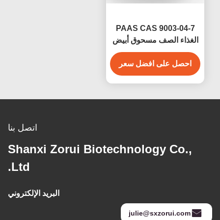
PAAS CAS 9003-04-7
الغذاء الصف مسحوق أبيض
حمض بولي أكريليك
احصل على افضل سعر
الصوديوم للمشتتات الغذائية
اتصل بنا
Shanxi Zorui Biotechnology Co.,
Ltd.
البريد الإلكتروني
julie@sxzorui.com