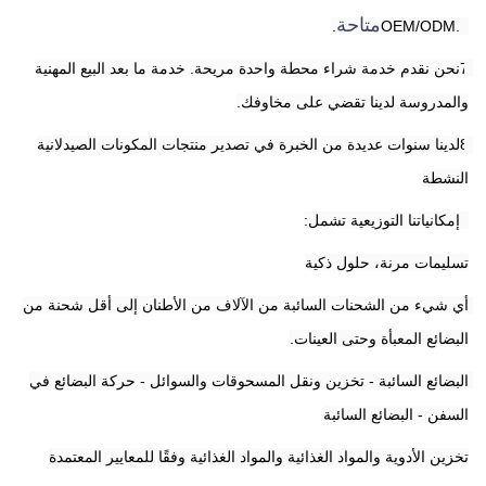
متاحة
.
6.OEM/ODM
7نحن نقدم خدمة شراء محطة واحدة مريحة. خدمة ما بعد البيع المهنية 
والمدروسة لدينا تقضي على مخاوفك.
8لدينا سنوات عديدة من الخبرة في تصدير منتجات المكونات الصيدلانية 
النشطة
9إمكانياتنا التوزيعية تشمل:
تسليمات مرنة، حلول ذكية
أي شيء من الشحنات السائبة من الآلاف من الأطنان إلى أقل شحنة من 
البضائع المعبأة وحتى العينات.
البضائع السائبة - تخزين ونقل المسحوقات والسوائل - حركة البضائع في 
السفن - البضائع السائبة
تخزين الأدوية والمواد الغذائية والمواد الغذائية وفقًا للمعايير المعتمدة