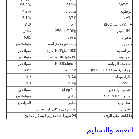
الـ WPC
≥95%
96.2%
الرطوبة
≤5.0%
4.2%
اللكتوز
67.0
6.1%
PH (5% عند 20C)
5-7
6. 3
الكالسيوم
250mg/100g
يمتثل
الدهون
≥ 5%
5.9٪
مظهره
مسحوق رقيق أصفر
متواطئون
البوتاسيوم
1600 ملغ/100 غرام
متوافقين
الصوديوم
60 ملغ/ 100 غرام
متوافقين
الصفيحة الهوائية
< 10000cfu/g
متوافقين
الرماد ((3 ساعة عند 600C)
<4.0%
3.8٪
الكوليفومات
ND/g
ND
الـ E.coli
ND/g
ND
الخميرة والعفن
< 1 cfu/g
متوافقين
التخثر + S.aureus
سلبي
متواطئون
السلمونيلا
سلبي
المواضيع
التخزين
تخزين في مكان بارد وجاف
إذا كانت على الرف
24 شهراً عند تخزينها بشكل صحيح
التعبئة والتسليم