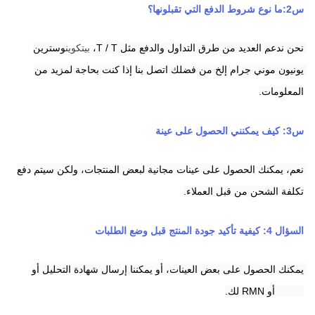
س2:ما نوع شروط الدفع التي تقبلونها؟
نحن ندعم العديد من طرق التداول والدفع مثل T / T،
بيتكوين
وسترين 
يونيون
موني جرام
إلخ من فضلك اتصل بنا إذا كنت بحاجة لمزيد من 
المعلومات.
س3: كيف يمكنني الحصول على عينة
نعم، يمكنك الحصول على عينات مجانية لبعض المنتجات، ولكن سيتم دفع 
تكلفة الشحن من قبل العملاء.
السؤال 4: كيفية تأكيد جودة المنتج قبل وضع الطلبات
يمكنك الحصول على بعض العينات، أو يمكننا إرسال شهادة التحليل أو 
HPLC أو RMN لك.