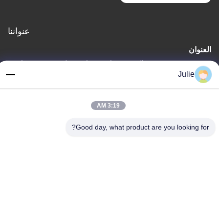
عنواننا
العنوان
رقم 1107 مبنى النصر 6، شارع يونغتاى، منطقة بينجتشينغ، داتونغ،
Julie
شانشي، الصين
الهاتف
3:19 AM
86-13546018581
Good day, what product are you looking for?
سياسة الخصوصية
|
خريطة الموقع
الصين جيدة الجودة المضافات الغذائية والأعلاف المورد. حقوق الطبع
والنشر © -2026 Shanxi Zorui Biotechnology Co., Ltd. . كل شيء
حقوق محجوزة