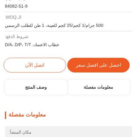
84082-51-9
الـ MOQ:
500 جرام/1 كجم/25 كجم للعينة، 1 طن للطلب الرسمي
شروط الدفع:
خطاب الاعتماد، D/A، D/P، T/T
احصل على افضل سعر
اتصل الآن
معلومات مفصلة
وصف المنتج
معلومات مفصلة
مكان المنشأ: