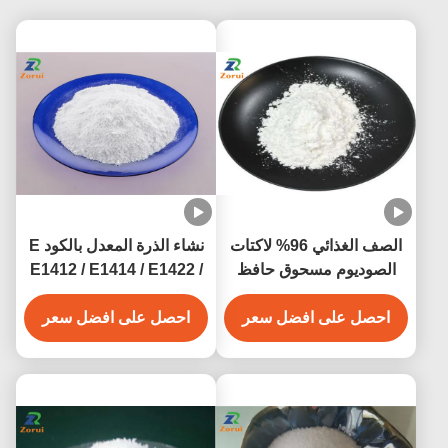
الصف الغذائي 96% لاكتات
نشاء الذرة المعدل بالكود E
الصوديوم مسحوق حافظ
E1412 / E1414 / E1422 /
الصوديوم 2- هيدروكسي
E1442
بروبوانات CAS 867-56-1
احصل على افضل سعر
احصل على افضل سعر