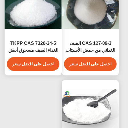
CAS 127-09-3 الصف
TKPP CAS 7320-34-5
الغذائي من حمض الأسيتات
الغذاء الصف مسحوق أبيض
الصوديومية الخالية من
بيروفوسفات رباعي
احصل على افضل سعر
المياه/ حمض الأسيتيك الملح
البوتاسيوم للمضافات
احصل على افضل سعر
الصوديومية القابلة للحقن
الغذائية
لصناعة الحساء واللحوم