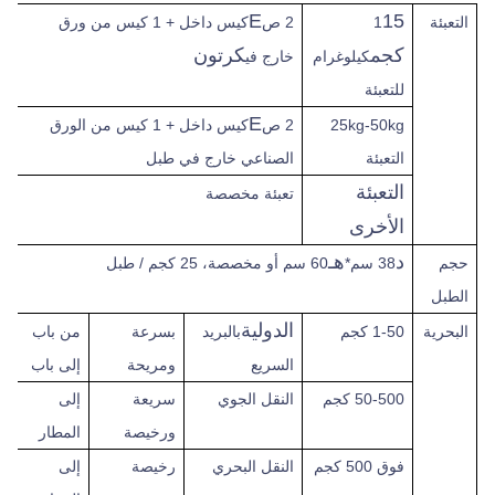
E
15
التعبئة
1
2 ص
كيس داخل + 1 كيس من ورق
كجم
كرتون
كيلوغرام
خارج في
للتعبئة
E
25kg-50kg
2 ص
كيس داخل + 1 كيس من الورق
التعبئة
الصناعي خارج في طبل
التعبئة
تعبئة مخصصة
الأخرى
د
هـ
حجم
38 سم*
60 سم أو مخصصة، 25 كجم / طبل
الطبل
الدولية
البحرية
1-50 كجم
بالبريد
بسرعة
من باب
السريع
ومريحة
إلى باب
50-500 كجم
النقل الجوي
سريعة
إلى
ورخيصة
المطار
فوق
500 كجم
النقل البحري
رخيصة
إلى