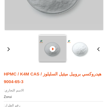
هيدروكسي بروبيل ميثيل السليلوز / HPMC / K4M CAS
9004-65-3
الاسم التجاري:
Zorui
رقم الطراز: