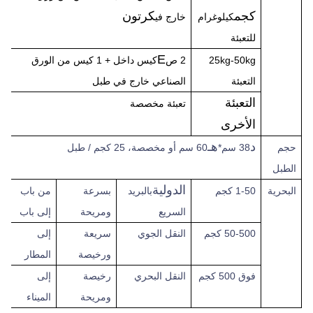
كجم
كرتون
كيلوغرام
خارج في
للتعبئة
E
25kg-50kg
2 ص
كيس داخل + 1 كيس من الورق
التعبئة
الصناعي خارج في طبل
التعبئة
تعبئة مخصصة
الأخرى
د
هـ
حجم
38 سم*
60 سم أو مخصصة، 25 كجم / طبل
الطبل
الدولية
البحرية
1-50 كجم
بالبريد
بسرعة
من باب
السريع
ومريحة
إلى باب
50-500 كجم
النقل الجوي
سريعة
إلى
ورخيصة
المطار
فوق
500 كجم
النقل البحري
رخيصة
إلى
ومريحة
الميناء