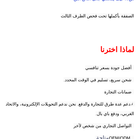
الصفقة بأكملها تحت فحص الطرف الثالث
لماذا اخترنا
1أفضل جودة بسعر تنافسي
2شحن سريع، تسليم في الوقت المحدد.
3ضمانات التجارة
4.دعم عدة طرق للتجارة والدفع. نحن ندعم التحويلات الإلكترونية، والاتحاد 
الغربي، ودفع باي بال.
5التواصل التجاري من شخص لآخر
متاحة
.
6.OEM/ODM