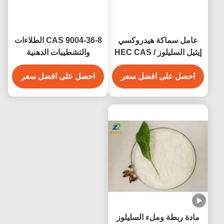
عامل سماكة هيدروكسي
CAS 9004-36-8 الطلاءات
إيثيل السليلوز / HEC CAS
والتشطيبات الدهنية
9004 62 0
أكسيتات السليلوز
احصل على افضل سعر
احصل على افضل سعر
بوتيرات/CAB-381-0.5/
CAB-381-2/ CAB-381-20
مادة ربطة وملء السليلوز