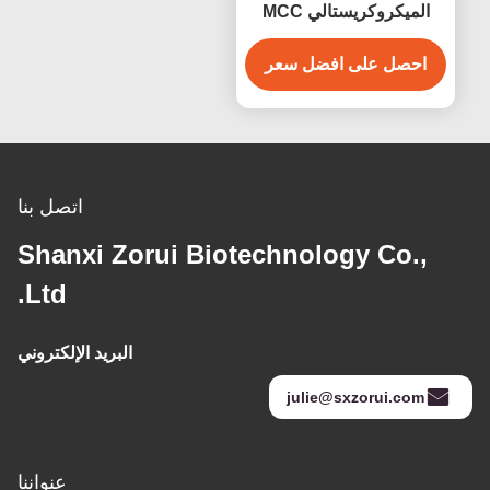
الميكروكريستالي MCC
المساعد CAS 9004-34-6
احصل على افضل سعر
اتصل بنا
Shanxi Zorui Biotechnology Co.,
Ltd.
البريد الإلكتروني
julie@sxzorui.com
عنواننا