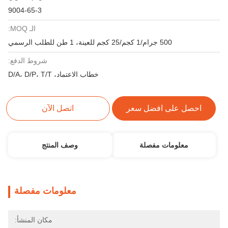
9004-65-3
الـ MOQ:
500 جرام/1 كجم/25 كجم للعينة، 1 طن للطلب الرسمي
شروط الدفع:
خطاب الاعتماد، D/A، D/P، T/T
احصل على افضل سعر
اتصل الآن
معلومات مفصلة
وصف المنتج
معلومات مفصلة
مكان المنشأ: