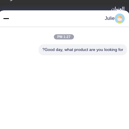
العنوان
رقم 1107 مبنى النصر 6، شارع يونغتاى، منطقة بينجتشينغ، داتونغ،
Julie
شانشي، الصين
الهاتف
1:27 PM
86-13546018581
Good day, what product are you looking for?
سياسة الخصوصية
|
خريطة الموقع
الصين جيدة الجودة المضافات الغذائية والأعلاف المورد. حقوق الطبع
والنشر © -2026 Shanxi Zorui Biotechnology Co., Ltd. . كل شيء
حقوق محجوزة