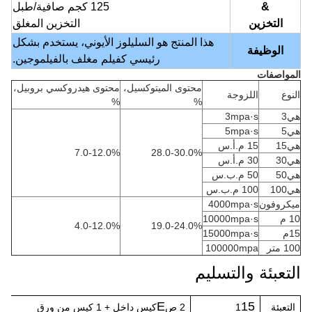
&
125 كجم صافية/طبل
التخزين
التخزين المغلق
هذا المنتج هو السليلوز الأيوني، يستخدم بشكل
الوظيفة
رئيسي كفيلم مغلف بالفيلموجين.
المواصفات
محتوى الميتوكسيل،
محتوى هيدروكسي بروبيل،
النوع
اللزوجة
%
%
هي3
3mpa·s
هي5
5mpa·s
هي15
15 م.أ.س
7.0-12.0%
28.0-30.0%
هي30
30 م.أ.س
هي50
50 م.ب.س
هي100
100 م.ب.س
ميكروفون
4000mpa·s
10 م
10000mpa·s
4.0-12.0%
19.0-24.0%
15م
15000mpa·s
100 متر
100000mpa
التعبئة والتسليم
E
15
التعبئة
1
2 ص
كيس داخل + 1 كيس من ورق