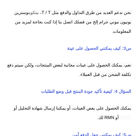
نحن ندعم العديد من طرق التداول والدفع مثل T / T،
بيتكوين
وسترين 
يونيون
موني جرام
إلخ من فضلك اتصل بنا إذا كنت بحاجة لمزيد من 
المعلومات.
س3: كيف يمكنني الحصول على عينة
نعم، يمكنك الحصول على عينات مجانية لبعض المنتجات، ولكن سيتم دفع 
تكلفة الشحن من قبل العملاء.
السؤال 4: كيفية تأكيد جودة المنتج قبل وضع الطلبات
يمكنك الحصول على بعض العينات، أو يمكننا إرسال شهادة التحليل أو 
HPLC أو RMN لك.
س5: كيف يمكنني جعل الدفع آمن