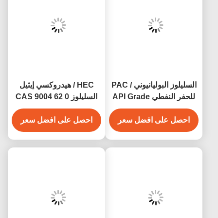
السليلوز البوليانيوني / PAC
HEC / هيدروكسي إيثيل
للحفر النفطي API Grade
السليلوز CAS 9004 62 0
CAS 9004-32-4
لصناعة الطلاء والطلاء
احصل على افضل سعر
احصل على افضل سعر