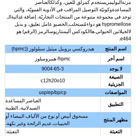
مرنة
البوليمر
يستخدم كمزلق للعين، وكذلك
العناصر
المساعدة
وكونيّة التوصيل المراقب في الأدوية الفمويّة، والتي
توجد في مجموعة متنوعة من المنتجات التجاريّة.
إضافة غذائية
الـ
hypromellose هو دواء
مُستحلب
,
الخصب
و عامل تعليق، و بديل
ل
الجيلاتين الحيواني
.ها
الكودكس أليمنتاريوس
الرمز (
الرقم
) هو
e464.
اسم المنتج
هيدروكسي بروبيل ميثيل سيلولوز ((hpmc)
اسم آخر
hpmc/ هيبروميلوز
لا يوجد
9004-65-3
الصيغة
c12h20o10
الجزيئية
المواصفات
usp/ep/bp/cp
العناصر المساعدة
التطبيق
الصيدلانية، الطبية
مسحوق أبيض أو نوع من الألياف البيضاء أو
مظهر المنتج
الحبيبات.عديم الرائحة وغير نكهة.
التعبئة
التعبئة: