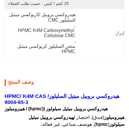
25 كجم / كيس ، حسب طلب العملاء
هيدروكسي بروبيل كاربوكسي ميثيل 
السليلوز CMC
, 
HPMC K4M Carboxymethyl 
إبراز:
Cellulose CMC
, 
مثخن السليلوز كربوكسي ميثيل 
HPMC
وصف المنتج
هيدروكسي بروبيل ميتيل السليلوز/ HPMC/ K4M CAS
9004-65-3
هيدروكسي بروبيل ميثيل سيلولوز ((hpmc) /
هيبروميلوز
هيبروميلوز
(
فندق
), اختصار ل
هيدروكسي بروبيل ميثيل
سيلولوز
(
hpmc
), هو
نصف صناعي
، غير فعالة،