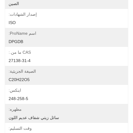
الصين
إصدار الشهادات:
ISO
اسم ProName:
DPGDB
CAS ما من.:
27138-31-4
الصيغة الجزيئية:
C20H22O5
اينكس:
248-258-5
مظهره:
سائل زيتي شفاف عديم اللون
وقت التسليم: