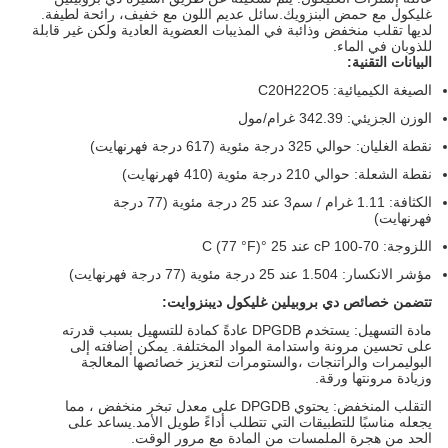
غليكول مع حمض البنزويك.سائل عديم اللون مع خفيف، رائحة لطيفة.
لديها تقلب منخفض وذائبة في المذيبات العضوية العادية ولكن غير قابلة
للذوبان في الماء.
البيانات التقنية:
الصيغة الكيميائية: C20H22O5
الوزن الجزيئي: 342.39 غرام/مول
نقطة الغليان: حوالي 325 درجة مئوية (617 درجة فهرنهايت)
نقطة الشعلة: حوالي 210 درجة مئوية (410 فهرنهايت)
الكثافة: 1.11 غرام / سم3 عند 25 درجة مئوية (77 درجة
فهرنهايت)
اللزوجة: 70-100 cP عند 25 °C (77 °F)
مؤشر الانكسار: 1.504 عند 25 درجة مئوية (77 درجة فهرنهايت)
تتضمن خصائص دي بروبيلين غليكول ديبنزوايت:
مادة التسهيل: يستخدم DPGDB عادةً كمادة للتسهيل بسبب قدرته
على تحسين مرونة واستدامة المواد المختلفة. يمكن إضافته إلى
البوليمرات والراتنجات ،والستومرات لتعزيز خصائصها المعالجة
وزيادة مرونتها ورقة.
التقلب المنخفض: يحتوي DPGDB على معدل تبخر منخفض ، مما
يجعله مناسبًا للتطبيقات التي تتطلب أداءً طويل الأمد.يساعد على
الحد من هجرة الملمسات من المادة مع مرور الوقت.