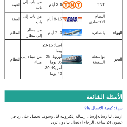
من باب إلى
TNT
3-6 أيام
العينة
باب
النظام
من باب إلى
8-15 أيام
العينة
الاقتصادي
باب
من مطار
الهواء
بالطائرة
3- 7 أيام
النظام
إلى مطار
آسيا: 15-20
يوما
بواسطة
أوروبا: 25-
من ميناء إلى
البحر
النظام
السفينة
35 يوما
ميناء
أمريكا: 30-
40 يوما
الأسئلة الشائعة
س1: كيفية الاتصال بنا
?
ارسل لنا رسالة
إرسال رسالة إلكترونية لنا، وسوف تحصل على رد في
غضون 24 ساعة.
الرجاء الاتصال بنا دون تردد