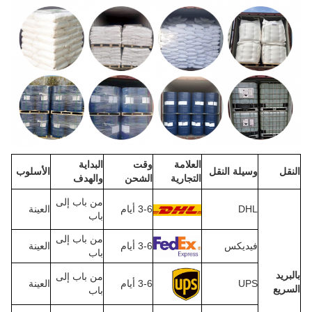
العلامة
وقت
البداية
النقل
وسيلة النقل
الأسلوب
التجارية
الشحن
والهدف
من باب إلى
DHL
3-6 أيام
العينة
باب
من باب إلى
فيديكس
3-6 أيام
العينة
باب
بالبريد
من باب إلى
UPS
3-6 أيام
العينة
السريع
باب