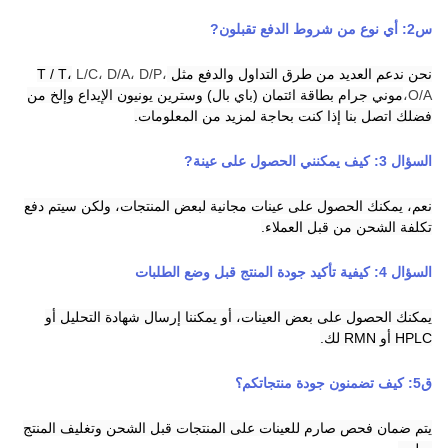
س2:
أي نوع من شروط الدفع تقبلون
?
نحن ندعم العديد من طرق التداول والدفع مثل T / T،
L/C، D/A، D/P،
O/A،
موني جرام
بطاقة ائتمان
(باي بال)
وسترين يونيون
الإيداع
و
إلخ من
فضلك اتصل بنا إذا كنت بحاجة لمزيد من المعلومات.
السؤال 3:
كيف يمكنني الحصول على عينة
?
نعم، يمكنك الحصول على عينات مجانية لبعض المنتجات، ولكن سيتم دفع
تكلفة الشحن من قبل العملاء.
السؤال 4: كيفية تأكيد جودة المنتج قبل وضع الطلبات
يمكنك الحصول على بعض العينات، أو يمكننا إرسال شهادة التحليل أو
HPLC أو RMN لك.
ق
5
:
كيف تضمنون جودة منتجاتكم؟
يتم ضمان فحص صارم للعينات على المنتجات قبل الشحن وتغليف المنتج