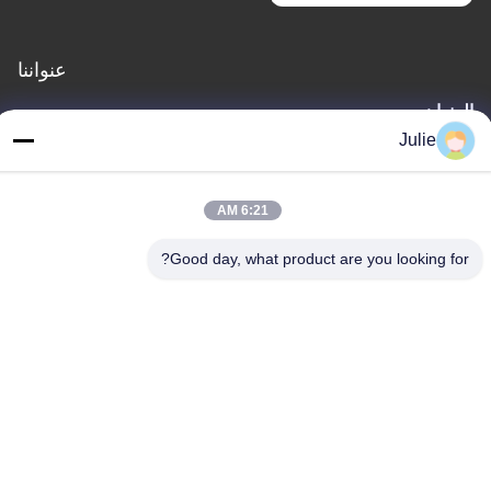
عنواننا
العنوان
Julie
رقم 1107 مبنى النصر 6، شارع يونغتاى، منطقة بينجتشينغ، داتونغ،
شانشي، الصين
الهاتف
6:21 AM
86-13546018581
Good day, what product are you looking for?
سياسة الخصوصية
|
خريطة الموقع
الصين جيدة الجودة المضافات الغذائية والأعلاف المورد. حقوق الطبع
والنشر © -2026 Shanxi Zorui Biotechnology Co., Ltd. . كل شيء
حقوق محجوزة