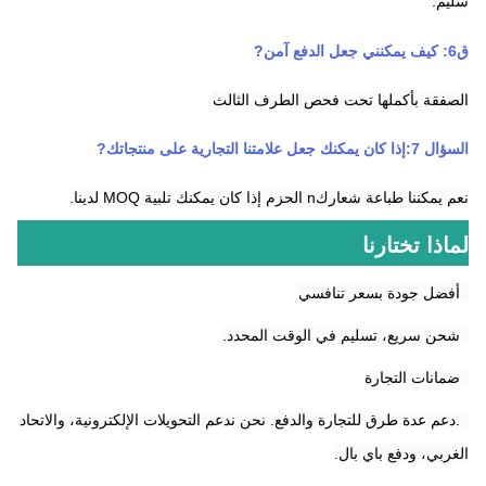
سليم.
ق
6
:
كيف يمكنني جعل الدفع آمن
?
الصفقة بأكملها تحت فحص الطرف الثالث
السؤال 7:
إذا كان يمكنك جعل علامتنا التجارية على منتجاتك
?
نعم يمكننا طباعة شعارك
n
الحزم إذا كان يمكنك تلبية MOQ لدينا.
لماذا تختارنا
1أفضل جودة بسعر تنافسي
2شحن سريع، تسليم في الوقت المحدد.
3ضمانات التجارة
4.دعم عدة طرق للتجارة والدفع. نحن ندعم التحويلات الإلكترونية، والاتحاد
الغربي، ودفع باي بال.