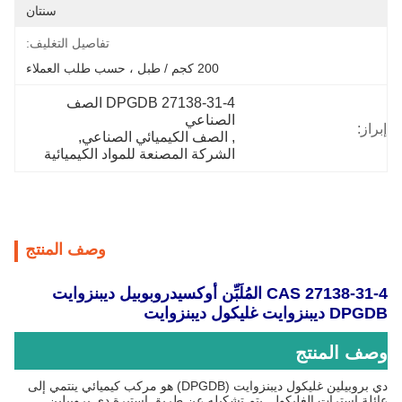
سنتان
تفاصيل التغليف:
200 كجم / طبل ، حسب طلب العملاء
DPGDB 27138-31-4 الصف 
الصناعي
إبراز:
, 
الصف الكيميائي الصناعي
, 
الشركة المصنعة للمواد الكيميائية
وصف المنتج
CAS 27138-31-4 المُلَبِّن أوكسيدروبوبيل ديبنزوايت
DPGDB ديبنزوايت غليكول ديبنزوايت
وصف المنتج
دي بروبيلين غليكول ديبنزوايت (DPGDB) هو مركب كيميائي ينتمي إلى
عائلة إسترات الغليكول. يتم تشكيله عن طريق استيرة دي بروبيلين