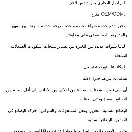
5التواصل التجاري من شخص لآخر
OEM/ODM متاح
6.
7نحن نقدم خدمة شراء محطة واحدة مريحة. خدمة ما بعد البيع المهنية
والمدروسة لدينا تقضي على مخاوفك.
8لدينا سنوات عديدة من الخبرة في تصدير منتجات المكونات الصيدلانية
النشطة
9إمكانياتنا التوزيعية تشمل:
تسليمات مرنة، حلول ذكية
أي شيء من الشحنات السائبة من الآلاف من الأطنان إلى أقل شحنة من
البضائع المعبأة وحتى العينات.
البضائع السائبة - تخزين ونقل المسحوقات والسوائل - حركة البضائع في
السفن - البضائع السائبة
تخزين الأدوية والمواد الغذائية والمواد الغذائية وفقًا للمعايير المعتمدة