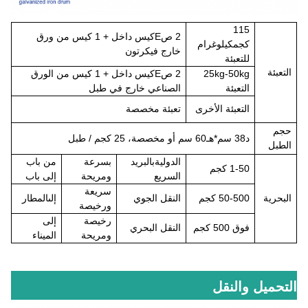
1
15
2 ص
E
كيس داخل + 1 كيس من ورق
كجم
كيلوغرام
خارج في
كرتون
للتعبئة
التعبئة
25kg-50kg
2 ص
E
كيس داخل + 1 كيس من الورق
التعبئة
الصناعي خارج في طبل
التعبئة الأخرى
تعبئة مخصصة
حجم
د
38 سم*
هـ
60 سم أو مخصصة، 25 كجم / طبل
الطبل
الدولية
بالبريد
بسرعة
من باب
1-50 كجم
السريع
ومريحة
إلى باب
سريعة
البحرية
50-500 كجم
النقل الجوي
إلى
المطار
ورخيصة
رخيصة
إلى
فوق
500 كجم
النقل البحري
ومريحة
الميناء
التحميل والنقل