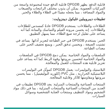
قابلية الدفع: يظهر DPGDB قابلية الدفع جيدة لمجموعة واسعة من
المركبات العضوية. يمكن أن يذوب مختلف الراتنجات والصبغات
والمواد المضافة ، مما يجعله مفيدًا في الطلاء والطلاء والحبر.
تطبيقات ديبروبيلين غليكول ديبنزوايت:
الطلاءات والطلاءات: يستخدم DPGDB عادةً كمسدس للطلاءات
والطلاءات. إنه يحسن مرونة الفيلم والتماسك والمتانة.كما أنه
يساعد على تقليل لزجة صيغ الطلاء، مما يسهل التطبيق.
الحبر: يستخدم DPGDB في حبر الطباعة لتعزيز أدائها. يساعد في
تشتيت الصبغة ، ويحسن تدفق الحبر ، ويمنع تجفيف الحبر على
معدات الطباعة.
الملصقات والمواد الختامية: يمكن دمج DPGDB في الملصقات
والمواد الختامية لتحسين مرونتها وقوة الربط.كما أنه يساعد على
تعزيز قابلية هذه المنتجات للعمل والمعالجة.
البلاستيك والبوليمرات: يعمل DPGDB كموثّل في البوليمرات
البلاستيكية الحرارية ، مثل PVC (كلوريد البوليفينيل) ، مما يحسن
مرونتها ومقاومتها للآثار وقابلية المعالجة.
المنتجات الصناعية والمنتجات المنزلية: يجد DPGDB تطبيقات في
العديد من المنتجات الصناعية والمنتجات المنزلية ، بما في ذلك مواد
التشحيم ومواد التنظيف ومنتجات العناية الشخصية وسوائل
السيارات.