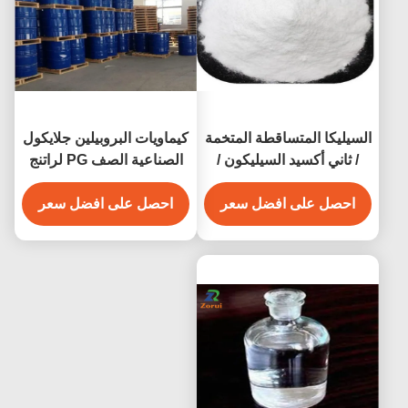
السيليكا المتساقطة المتخمة
كيماويات البروبيلين جلايكول
/ ثاني أكسيد السيليكون /
الصناعية الصف PG لراتنج
مكملات SiO2 CAS 7631-
الايبوكسي CAS 57-55-6
86-9 E551
احصل على افضل سعر
احصل على افضل سعر