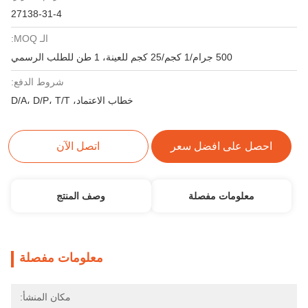
27138-31-4
الـ MOQ:
500 جرام/1 كجم/25 كجم للعينة، 1 طن للطلب الرسمي
شروط الدفع:
خطاب الاعتماد، D/A، D/P، T/T
احصل على افضل سعر
اتصل الآن
معلومات مفصلة
وصف المنتج
معلومات مفصلة
مكان المنشأ: