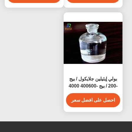
بولي إيثيلين جلايكول / بيج
-200 / بيج -400600 4000
6000 8000 CAS 25322-
68-3
احصل على افضل سعر