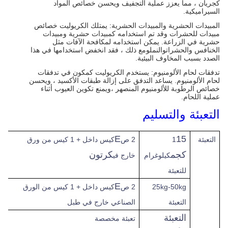
كجريان ، مما يعزز عملية التجفيف ويحسن خصائص المواد
السيراميكية.
المبيدات الحشرية والمبيدات الحشرية: يمتلك الكريوليت خصائص
مبيدات للحشرات وقد تم استخدامه كمبيدات حشرية ومبيدات
حشرية في الزراعة. يمكن استخدامه لمكافحة الآفات مثل
الخنافس والحشراتوالنملومع ذلك ، فقد انخفض استخدامها في هذا
الصدد بسبب المخاوف البيئية.
تدفقات لحام الألومنيوم: يستخدم الكريوليت كمكون في تدفقات
لحام الألومنيوم. يساعد التدفق على إزالة طبقات الأكسيد ، ويحسن
خصائص الرطوبة للألومنيوم المنصهر ،ويمنع تكوين العيوب أثناء
عملية اللحام.
التعبئة والتسليم
E
15
التعبئة
1
2 ص
كيس داخل + 1 كيس من ورق
كجم
كرتون
كيلوغرام
خارج في
للتعبئة
E
25kg-50kg
2 ص
كيس داخل + 1 كيس من الورق
التعبئة
الصناعي خارج في طبل
التعبئة
تعبئة مخصصة