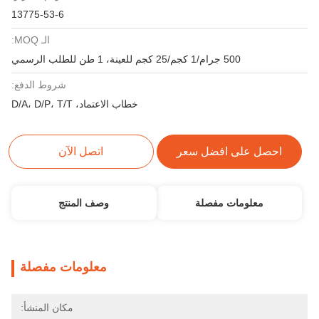
13775-53-6
الـ MOQ:
500 جرام/1 كجم/25 كجم للعينة، 1 طن للطلب الرسمي
شروط الدفع:
خطاب الاعتماد، D/A، D/P، T/T
احصل على افضل سعر
اتصل الآن
معلومات مفصلة
وصف المنتج
معلومات مفصلة
مكان المنشأ: