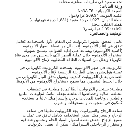
تجعله مفيد في تطبيقات صناعية مختلفة.
ورقة البيانات:
الصيغة الكيميائية: Na3AlF6
الكتلة المولية: 209.94 غرام/مول
نقطة الذوبان: 1,027 درجة مئوية (1,881 درجة فهرنهايت)
نقطة الغليان: يتحلل
الكثافة: 2.95 غرام/سم3
الوظيفة والخصائص:
عامل التدفق: يشتهر الكريوليت في المقام الأول باستخدامه كعامل
تدفق في إنتاج الألومنيوم. إنه يقلل من نقطة انصهار الألومنيوم
(أكسيد الألومنيوم) ويساعد على إذابة الشوائب ،يسمح بسهولة
استخراج الألومنيوم خلال عملية الصهر الكهربائييحسن من مدى قناة
الكهرباء ويقلل من استهلاك الطاقة المطلوبة لإنتاج الألومنيوم.
الكريوليت في صهر الألومنيوم: يستخدم الكريوليت ككهربائي في
عملية هول-هيرو، وهي الطريقة الرئيسية لإنتاج الألومنيوم
الصناعي.يعمل الكريوليت كمذيب ويسهل تدفق التيار الكهربائي من
خلال الخليط المنصهر، مما يسمح لاستخراج الألومنيوم من الألومينا.
مطحنة: يستخدم الكريوليت أيضًا كمادة مطحنة في تطبيقات
مختلفة. صلابة وخصائصها المطحنة تجعله مناسبًا لتطبيقات التلميع
والطحن ، وخاصة للمعادن,الزجاج والسيراميك. غالباً ما يستخدم
كمكون في معجونات و مسحوقات و حبوب.
صناعة الزجاج والسيراميك: يجد الكريوليت تطبيقًا في صناعة
الزجاج والسيراميك. يمكن استخدامه كعامل تدفق في عمليات
تصنيع الزجاج ،خفض نقطة انصهار المواد الخام وتحسين شفافية
واستقرار الزجاجفي السيراميك ، يمكن أن يعمل الكريوليت