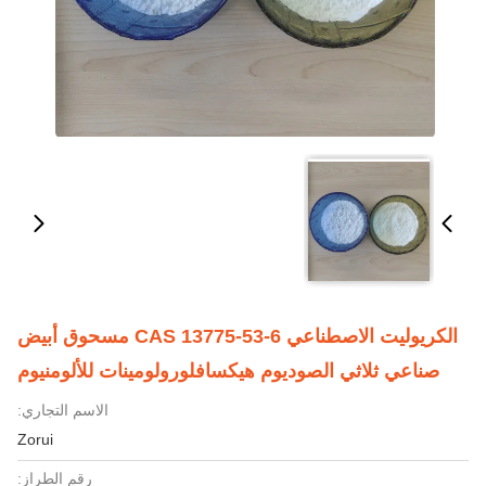
الكريوليت الاصطناعي CAS 13775-53-6 مسحوق أبيض
صناعي ثلاثي الصوديوم هيكسافلورولومينات للألومنيوم
الاسم التجاري:
Zorui
رقم الطراز: