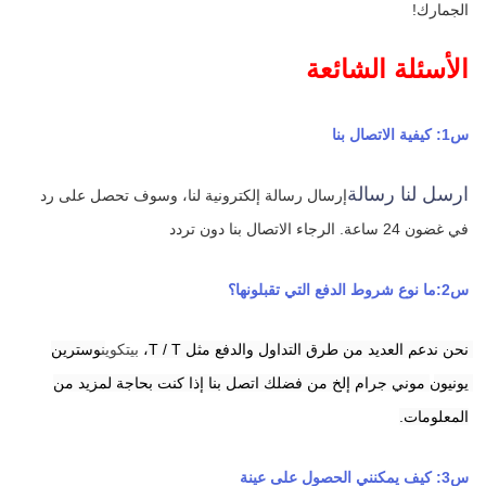
الجمارك!
الأسئلة الشائعة
س1: كيفية الاتصال بنا
ارسل لنا رسالة
إرسال رسالة إلكترونية لنا، وسوف تحصل على رد 
في غضون 24 ساعة.
الرجاء الاتصال بنا دون تردد
س2:ما نوع شروط الدفع التي تقبلونها؟
نحن ندعم العديد من طرق التداول والدفع مثل T / T،
بيتكوين
وسترين 
يونيون
موني جرام
إلخ من فضلك اتصل بنا إذا كنت بحاجة لمزيد من 
المعلومات.
س3: كيف يمكنني الحصول على عينة