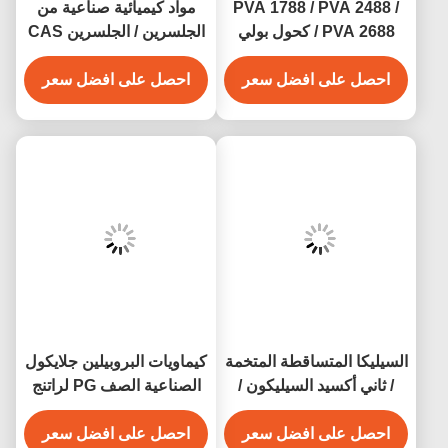
PVA 1788 / PVA 2488 /
مواد كيميائية صناعية من
PVA 2688 / كحول بولي
الجلسرين / الجلسرين CAS
فينيل CAS 9002-89-5
56-81-5
احصل على افضل سعر
احصل على افضل سعر
السيليكا المتساقطة المتخمة
كيماويات البروبيلين جلايكول
/ ثاني أكسيد السيليكون /
الصناعية الصف PG لراتنج
مكملات SiO2 CAS 7631-
الايبوكسي CAS 57-55-6
86-9 E551
احصل على افضل سعر
احصل على افضل سعر