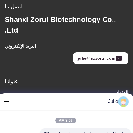
اتصل بنا
Shanxi Zorui Biotechnology Co.,
Ltd.
البريد الإلكتروني
julie@sxzorui.com
عنواننا
العنوان
رقم 1107 مبنى النصر 6، شارع يونغتاى، منطقة بينجتشينغ، داتونغ،
Julie
شانشي، الصين
الهاتف
8:03 AM
86-13546018581