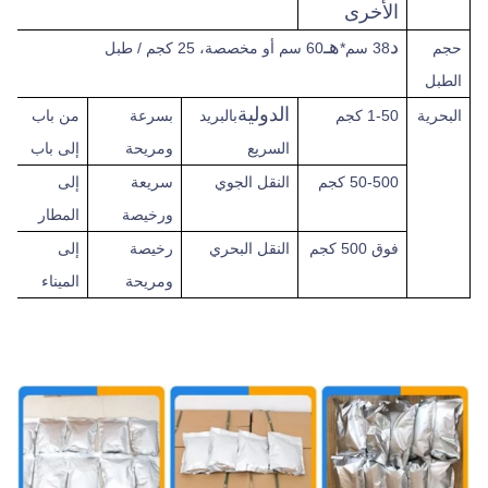
الأخرى
د
هـ
حجم
38 سم*
60 سم أو مخصصة، 25 كجم / طبل
الطبل
الدولية
البحرية
1-50 كجم
بالبريد
بسرعة
من باب
السريع
ومريحة
إلى باب
50-500 كجم
النقل الجوي
سريعة
إلى
ورخيصة
المطار
فوق
500 كجم
النقل البحري
رخيصة
إلى
ومريحة
الميناء