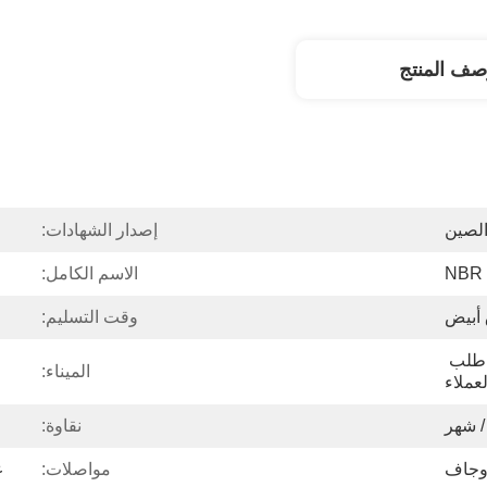
صف المنتج
لصين
إصدار الشهادات:
الاسم الكامل:
أبيض
وقت التسليم:
25 كجم / كيس ، حسب طلب 
الميناء:
لعملاء
نقاوة:
 وجاف
مواصلات:
ع