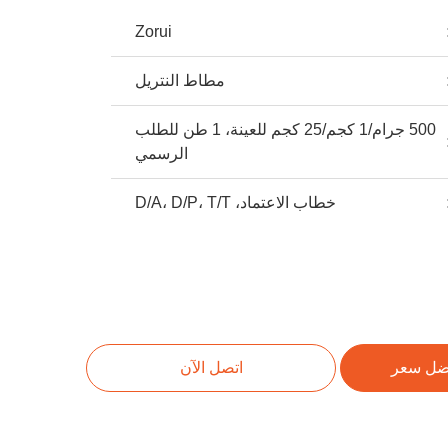
Zorui
مطاط النتريل
500 جرام/1 كجم/25 كجم للعينة، 1 طن للطلب
الرسمي
خطاب الاعتماد، D/A، D/P، T/T
ضل سعر
اتصل الآن