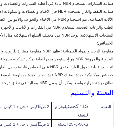
صناعة السيارات: يستخدم NBR عادةً في أغطية السيارات والغسالات وحلقات O والأنابيب والحزام ومكونات نظام الوقود.
صناعة النفط والغاز: يستخدم NBR في الأختام والغسالات والمكونات الأخرى التي تتلامس مع النفط والوقود والسوائل الهيدروليكية.
الآلات الصناعية: يتم استخدام NBR في الأختام والحواف والأقواس الاهتزازية للآلات والمعدات.
الطب والرعاية الصحية: يستخدم NBR في القفازات والأنابيب والأجهزة الطبية الأخرى بسبب مقاومة الزيوت والشحوم.
المنتجات الاستهلاكية: يوجد NBR في مختلف السلع الاستهلاكية مثل الأحذية واللصاقات والخامات والملابس الواقية.
الخصائص:
مقاومة الزيت والمواد الكيميائية: يظهر NBR مقاومة ممتازة للزيوت والوقود والدهون والعديد من المواد الكيميائية ، مما يجعله مناسبًا للتطبيقات التي يكون فيها التعرض لمثل هذه المواد شائعًا.
المرونة والمرونة: NBR هو إيلستومر مرن للغاية يمكن تشكيله بسهولة إلى أشكال وأشكال مختلفة.
انخفاض قابلية دخول الغاز: يحتوي NBR على انخفاض قابلية دخول الغاز ، مما يجعله مفيدًا في التطبيقات التي تتطلب مقاومة نقل الغاز والبخار.
خصائص ميكانيكية جيدة: يمتلك NBR قوة سحب جيدة ومقاومة للدموع ومقاومة الانسحاب ، مما يسهم في متانته وطول عمره.
نطاق درجة حرارة واسع: يمكن أن يعمل NBR بفعالية في نطاق درجة حرارة واسع ، مما يسمح له باستخدامه في كل من البيئات ذات درجات الحرارة المنخفضة وذات درجات الحرارة العالية.
التعبئة والتسليم
15 كجم
E
التعبئة
1
كيلوغرام
2 ص
كيس داخل + 1 كيس من ورق خارج في
للتعبئة
E
25kg-50kg التعبئة
2 ص
كيس داخل + 1 كيس من الورق الصناعي خارج في طبل