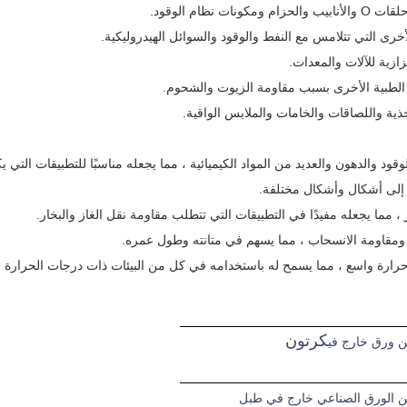
كرتون