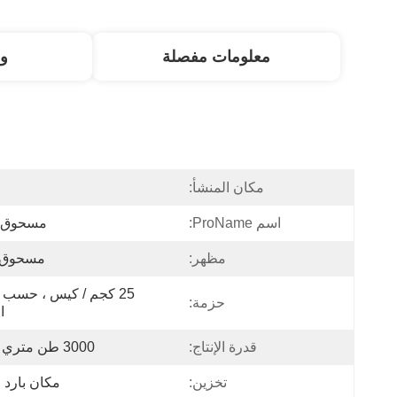
معلومات مفصلة
و
مكان المنشأ:
ا
اسم ProName:
مسحوق NBR
مظهر:
مسحوق 
حزمة:
ا
قدرة الإنتاج:
3000 طن متري / شهر
تخزين:
مكان بارد