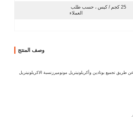
25 كجم / كيس ، حسب طلب 
العملاء
وصف المنتج
 النتريل بوتادين (NBR) هو مركب مطاط اصطناعي ينتمي إلى عائلة الإيلاستوميرات. يُعرف عادة باسم Buna-N أو مطاط النتريل.يتم إنتاج NBR عن طريق تجميع بوتادين وأكريلونيتريل مونوميرزنسبة الاكريلونيتريل