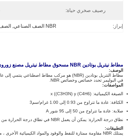
رصيف صخري حياة:
س
إبراز:
NBR الصف الصناعي
, 
الصف 
مطاط نيتريل بوتادين NBR مسحوق مطاط نيتريل مصنع زوروي
الوصف:
في البوليمر تحدد خصائص وخصائص NBR.
المواصفات:
الصيغة الكيميائية: (C4H6) x ((C3H3N) y
الكثافة: عادة ما تتراوح من 0.93 إلى 1.00 غرام/سم3
صلابة: عادة ما تتراوح من 50 إلى 95 شور A
نطاق درجة الحرارة: يمكن أن يعمل NBR في نطاق درجة الحرارة من -40 ° C إلى +120 ° C (-40 ° F إلى + 248 ° F) ، اعتمادًا على الصياغة المحددة.
التطبيقات:
يمتلك NBR مقاومة ممتازة للنفط والوقود والمواد الكيميائية الأخرى ، مما يجعله مناسبًا لمختلف التطبيقات الصناعية ، بما في ذلك: