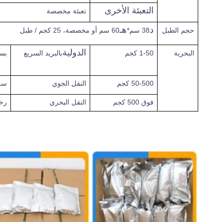
التعبئة الأخرى
تعبئة مخصصة
د
هـ
حجم الطبل
38 سم*
60 سم أو مخصصة، 25 كجم / طبل
الدولية
البحرية
1-50 كجم
بالبريد السريع
بس
50-500 كجم
النقل الجوي
سر
فوق
500 كجم
النقل البحري
رخ