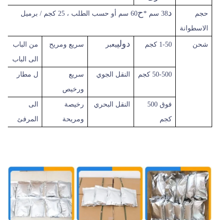
د
ح
حجم
38 سم *
60 سم أو حسب الطلب ، 25 كجم / برميل
الاسطوانة
دولي
شحن
1-50 كجم
يعبر
سريع
ومريح
من الباب
الى الباب
50-500 كجم
النقل الجوي
سريع
ل
مطار
ورخيص
فوق
500
النقل البحري
رخيصة
الى
كجم
ومريحة
المرفئ