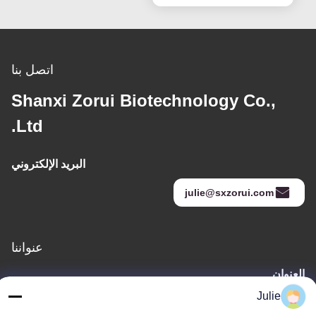
اتصل بنا
Shanxi Zorui Biotechnology Co.,
Ltd.
البريد الإلكتروني
julie@sxzorui.com
عنواننا
العنوان
رقم 1107 مبنى النصر 6، شارع يونغتاى، منطقة بينجتشينغ، داتونغ،
Julie
شانشي، الصين