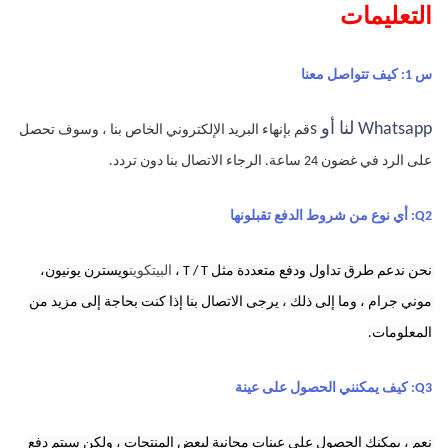
التعليمات
س 1: كيف تتواصل معنا
Whatsapp لنا أو s
قم بإنهاء البريد الإلكتروني الخاص بنا ، وسوف تحصل 
على الرد في غضون 24 ساعة.
الرجاء الاتصال بنا دون تردد.
Q2: أي نوع من شروط الدفع تقبلونها
نحن ندعم طرق تداول ودفع متعددة مثل T / T ،
البيتكوين
ويسترن يونيون،
موني جرام ،
وما إلى ذلك ، يرجى الاتصال بنا إذا كنت بحاجة إلى مزيد من 
المعلومات.
Q3: كيف يمكنني الحصول على عينة
نعم ، يمكنك الحصول على عينات مجانية لبعض المنتجات ، ولكن سيتم دفع 