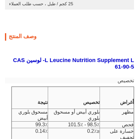
25 كجم / طبل ، حسب طلب العملاء
وصف المنتج
L Leucine Nutrition Supplement L- لوسين CAS
61-90-5
تخصيص
أغراض
تخصيص
نتيجة
مظهر
بلوري أبيض أو مسحوق
مسحوق بلوري
بلوري
أبيض
فحص
98.5٪ - 101.5٪
99.3٪
خسارة على
≤0.2٪
0.14٪
تجفيف