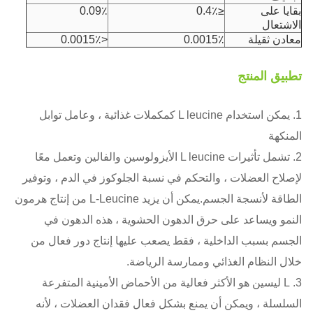
بقايا على
≤0.4٪
0.09٪
الاشتعال
معادن ثقيلة
0.0015٪
<0.0015٪
تطبيق المنتج
1. يمكن استخدام L leucine كمكملات غذائية ، وعامل توابل
المنكهة
2. تشمل تأثيرات L leucine الأيزولوسين والفالين وتعمل معًا
لإصلاح العضلات ، والتحكم في نسبة الجلوكوز في الدم ، وتوفير
الطاقة لأنسجة الجسم.يمكن أن يزيد L-Leucine من إنتاج هرمون
النمو ويساعد على حرق الدهون الحشوية ، هذه الدهون في
الجسم بسبب الداخلية ، فقط يصعب عليها إنتاج دور فعال من
خلال النظام الغذائي وممارسة الرياضة.
3. L ليسين هو الأكثر فعالية من الأحماض الأمينية المتفرعة
السلسلة ، ويمكن أن يمنع بشكل فعال فقدان العضلات ، لأنه