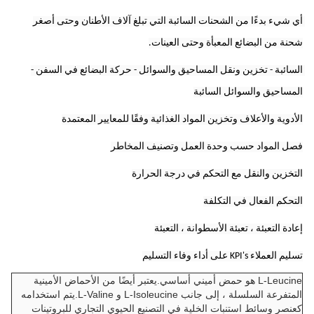
أي شيء بدءًا من الشحنات السائبة التي تبلغ آلاف الأطنان وحتى أصغر 
شحنة من البضائع المعبأة وحتى العينات.
السائبة - تخزين ونقل المساحيق والسوائل - حركة البضائع في السفن - 
المساحيق والسوائل السائبة
الأدوية والأعلاف وتخزين المواد الغذائية وفقًا للمعايير المعتمدة
فصل المواد حسب وحدة العمل وتصنيف المخاطر
التخزين والنقل مع التحكم في درجة الحرارة
التحكم الفعال في التكلفة
إعادة التعبئة ، تعبئة الأسطوانة ، التعبئة
تسليم العملاء KPI's على أداء وفاء التسليم
L-Leucine هو حمض أميني أساسي.يعتبر أيضًا من الأحماض الأمينية
المتفرعة السلسلة ، إلى جانب L-Isoleucine و L-Valine.يتم استخدامه
كعنصر وسائط استنبات الخلية في التصنيع الحيوي التجاري للبروتينات