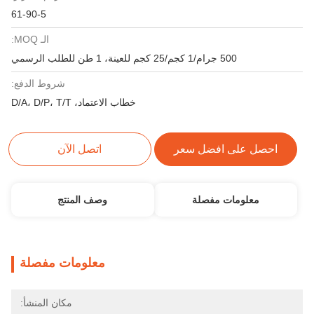
61-90-5
الـ MOQ:
500 جرام/1 كجم/25 كجم للعينة، 1 طن للطلب الرسمي
شروط الدفع:
خطاب الاعتماد، D/A، D/P، T/T
احصل على افضل سعر
اتصل الآن
معلومات مفصلة
وصف المنتج
معلومات مفصلة
مكان المنشأ: