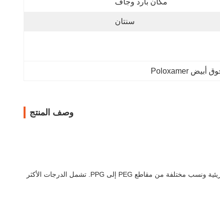
مكان بارد وجاف
سنتان
بيض Poloxamer
وصف المنتج
البولوكسامير هو بوليمر مشترك كتلي يتكون من وحدات بولي إيثيلين جلايكول (PEG) وبولي بروبيلين جلايكول (PPG). يتوفر بدرجات مختلفة بأوزان جزيئية ونسب مختلفة من مقاطع PEG إلى PPG. تشمل الدرجات الأكثر