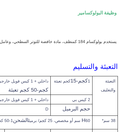
وظيفة
البولوكسامير
يستخدم بولوكسام 184 كمنظف، مادة خافضة للتوتر السطحي، وعامل تعليق في مستحضرات التجميل. له تهيج معين.
التعبئة والتسليم
كجم-15
التعبئة
1
كجم تعبئة
داخلي + 1 كيس فويل خارجي في برميل
كجم-50 كجم تعبئة
والتغليف
2 كيس بي
داخلي + 1 كيس فويل خارجي في برميل
حجم البرميل
D
H
الشحن
38 سم*
60 سم أو مخصص، 25 كجم/ برميل
1-50 كجم