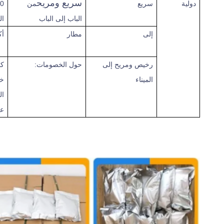
سريع ومريح
دولية
سريع
من
00
الباب إلى الباب
ال
إلى
مطار
أك
رخيص ومريح
إلى
حول الخصومات:
كم
الميناء
خص
ال
عل