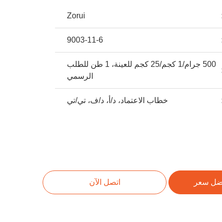
Zorui
9003-11-6
500 جرام/1 كجم/25 كجم للعينة، 1 طن للطلب
الرسمي
خطاب الاعتماد، د/أ، د/ف، تي/تي
ضل سعر
اتصل الآن