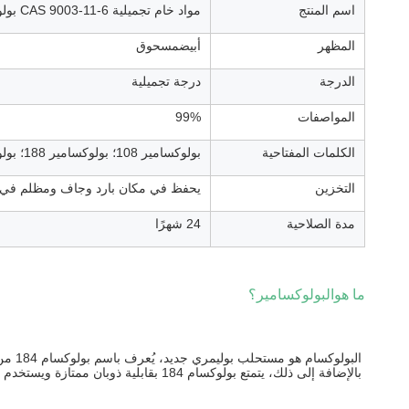
اسم المنتج
مواد خام تجميلية CAS 9003-11-6 بولوكسامير 108 188 بولوكسامير 407
المظهر
أبيض
مسحوق
الدرجة
درجة تجميلية
المواصفات
99%
الكلمات المفتاحية
بولوكسامير 108؛ بولوكسامير 188؛ بولوكسامير 407
التخزين
يحفظ في مكان بارد وجاف ومظلم في حا
مدة الصلاحية
24 شهرًا
ما هو
البولوكسامير
؟
بالإضافة إلى ذلك، يتمتع بولوكسام 184 بقابلية ذوبان ممتازة ويستخدم كمذيب في مستحضرات التجميل.