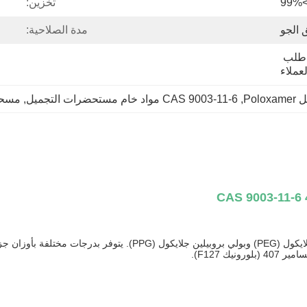
>99
تخزين:
 الجو
مدة الصلاحية:
25 كجم / برميل ، حسب طلب 
لعملاء
Po
, 
CAS 9003-11-6 مواد خام مستحضرات التجميل
, 
مسحوق أ