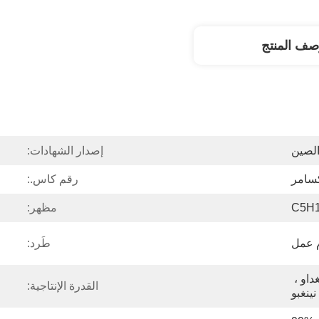
صف المنتج
لصين
إصدار الشهادات:
كسامر
رقم كاس.:
C5H
مظهر:
طَرد:
تيانجين ، شنغهاي ، تشينغداو ، 
القدرة الإنتاجية:
نينغبو