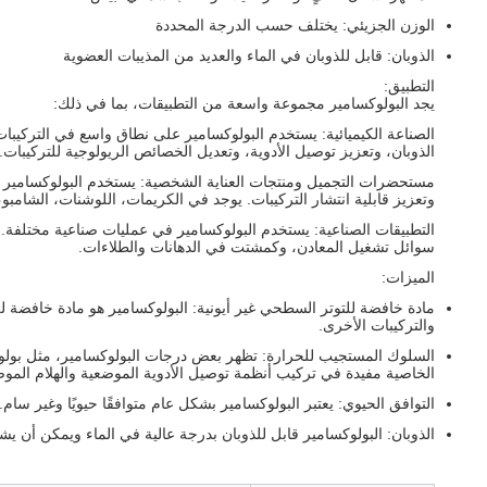
الوزن الجزيئي: يختلف حسب الدرجة المحددة
الذوبان: قابل للذوبان في الماء والعديد من المذيبات العضوية
التطبيق:
يجد البولوكسامير مجموعة واسعة من التطبيقات، بما في ذلك:
الصناعة الكيميائية: يستخدم البولوكسامير على نطاق واسع في التركيب
الذوبان، وتعزيز توصيل الأدوية، وتعديل الخصائص الريولوجية للتركيبات. ي
مستحضرات التجميل ومنتجات العناية الشخصية: يستخدم البولوكسامي
وتعزيز قابلية انتشار التركيبات. يوجد في الكريمات، اللوشنات، الشامبو،
التطبيقات الصناعية: يستخدم البولوكسامير في عمليات صناعية مختلفة.
سوائل تشغيل المعادن، وكمشتت في الدهانات والطلاءات.
الميزات:
مادة خافضة للتوتر السطحي غير أيونية: البولوكسامير هو مادة خافضة ل
والتركيبات الأخرى.
الخاصية مفيدة في تركيب أنظمة توصيل الأدوية الموضعية والهلام المو
التوافق الحيوي: يعتبر البولوكسامير بشكل عام متوافقًا حيويًا وغير سا
الذوبان: البولوكسامير قابل للذوبان بدرجة عالية في الماء ويمكن أن ي