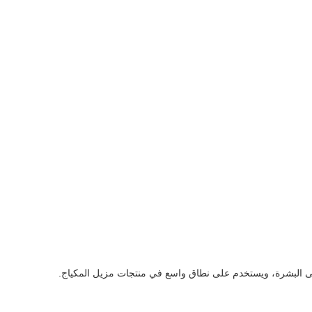
البولوكسام هو مستحلب بوليمري جديد، يُعرف باسم بولوكسام 184 من BASF Pluracare® L 64. يتمتع بخصائص تنظيف واستحلاب ممتازة، لطيف على البشرة، ويستخدم على نطاق واسع في منتجات مزيل المكياج. 