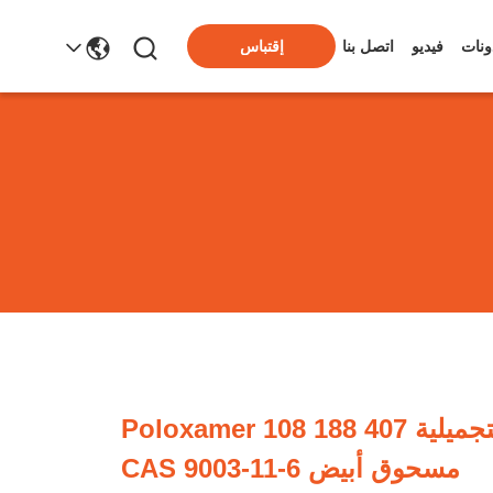
ونات
فيديو
اتصل بنا
إقتباس
المواد الخام التجميلية Poloxamer 108 188 407
مسحوق أبيض CAS 9003-11-6