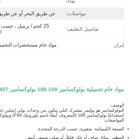
نقاء:
%
مواصلات:
عن طريق البحر أو عن طريق
تفاصيل التغليف:
ا
إبراز:
مواد خام مستحضرات التجميل loxamer
مواد خام تجميلية بولوكسامير 108 188 بولوكسامير 407 CAS 9003-11-6
الوصف:
استخدامًا بولوكسامير 188 (المعروف أيضًا باسم بلورونيك F68) وبولوكسامير 407 (بلورونيك F127).
المواصفات:
الصيغة الكيميائية: متغيرة، حسب الدرجة المحددة
المظهر: سائل صافٍ أو عكر قليلاً، أو صلب شمعي أبيض