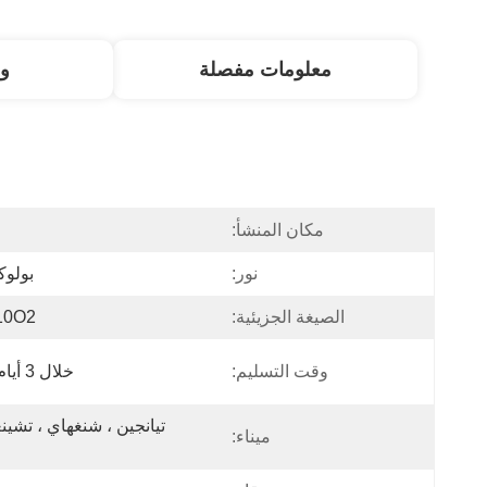
معلومات مفصلة
و
مكان المنشأ:
ا
نور:
بولو
الصيغة الجزيئية:
10O2
وقت التسليم:
خلال 3 أيام عمل
ميناء: