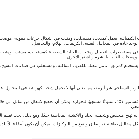
ات الكيميائية. يعمل كمذيب، مستحلب، ومثبت في أشكال جرعات فموية، موضعية، 
وجد عادة في المحاليل العينية، الكريمات، الهلام، والتحاميل.
ر في مستحضرات التجميل ومنتجات العناية الشخصية كمستحلب، مشتت، ومثبت.
 ومنتجات العناية بالبشرة والشعر الأخرى.
 يستخدم كمزلق، عامل مضاد للكهرباء الساكنة، ومستحلب في صناعات النسيج، ا
لتوتر السطحي غير أيونية، مما يعني أنها لا تحمل شحنة كهربائية في المحلول. 
السلوك المستجيب للحرارة: تظهر بعض درجات البولوكسامير، مثل بولوكسامير 407، سلوكًا مستجيبًا للحرارة. 
ضعي.
م. له تهيج منخفض ويتحمله الجلد والأغشية المخاطية جيدًا. ومع ذلك، يجب تقييم
شكل محاليل صافية عبر نطاق واسع من التركيزات. يمكن أن يكون أيضًا قابلاً لل