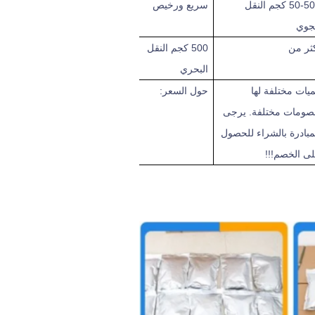
50-5 كجم
النقل
سريع ورخيص
جوي
ثر من
500 كجم
النقل
البحري
يات مختلفة لها
حول السعر:
ومات مختلفة. يرجى
مبادرة بالشراء للحصول
ى الخصم!!!