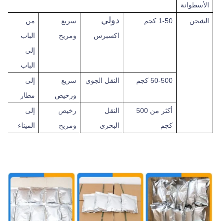
الأسطوانة
دولي
الشحن
1-50 كجم
سريع
من
اكسبرس
ومريح
الباب
إلى
الباب
50-500 كجم
النقل الجوي
سريع
إلى
ورخيص
مطار
أكثر من
500
النقل
رخيص
إلى
كجم
البحري
ومريح
الميناء