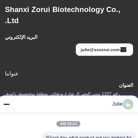
Shanxi Zorui Biotechnology Co.,
Ltd.
البريد الإلكتروني
julie@sxzorui.com
عنواننا
العنوان
رقم 1107 مبنى النصر 6، شارع يونغتاى، منطقة بينجتشينغ، داتونغ،
شانشي، الصين
Julie
الهاتف
86-13546018581
10:14 AM
Good day, what product are you looking for?