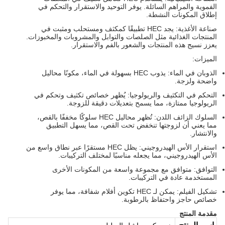
الفموية والمراهم السائلة. يوفر التوحيد والاستقرار والتحكم في
إطلاق المكونات النشطة.
صناعة الأغذية: يجد HEC تطبيقًا كمكثف ومستحلب ومثبت في
المنتجات الغذائية مثل الصلصات والتوابل والمشروبات والمخبوزات.
يعزز نسيج هذه المنتجات والشعور بالفم والاستقرار.
الميزات:
الذوبان في الماء: يذوب HEC بسهولة في الماء، مكونًا محاليل
واضحة ولزجة.
التحكم في التكثيف والريولوجيا: يُظهر خصائص تكثيف وتحكم في
الريولوجيا ممتازة، مما يسمح بتعديلات دقيقة للزوجة.
السلوك الزائف اللدن: تُظهر محاليل HEC سلوكًا مخففًا بالقص،
مما يعني أن لزوجتها تنخفض تحت القص، مما يسهل التطبيق
والانتشار.
استقرار الأس الهيدروجيني: يظل HEC مستقرًا عبر نطاق واسع من
الأس الهيدروجيني، مما يجعله مناسبًا لمختلف التركيبات.
التوافق: متوافق مع مجموعة واسعة من المكونات الأخرى
المستخدمة عادة في التركيبات.
تشكيل الفيلم: يمكن لـ HEC تكوين أفلام شفافة، مما يوفر
خصائص حاجز واحتفاظ بالرطوبة.
مقدمة المنتج