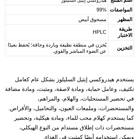
اسم المنتج
هيدروكسي إيثيل السليلوز
المواصفات
99%
المظهر
مسحوق أبيض
طريقة
HPLC
الاختبار
يُخزن في منطقة نظيفة وباردة وجافة؛ يُحفظ بعيدًا
التخزين
عن الضوء المباشر والقوي.
يستخدم هيدروكسي إيثيل السليلوز بشكل عام كعامل
تكثيف، وعامل حماية، ومادة لاصقة، ومثبت، ومادة مضافة
في تحضير المستحلبات، والهلام، والمراهم،
والمستحضرات، وملمعات العيون، والتحاميل، والأقراص.
كما يستخدم كهلام محب للماء، ومادة هيكلية، وتحضير
مستحضرات ذات إطلاق مستدام من النوع الهيكلي،
ويمكن استخدامه أيضًا كمثبت في الغذاء.