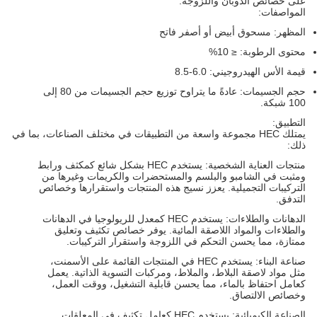
على خصائص الذوبان واللزوجة.
المواصفات:
المظهر: مسحوق أبيض أو أصفر فاتح
محتوى الرطوبة: ≤ 10%
قيمة الأس الهيدروجيني: 6.0-8.5
حجم الجسيمات: عادةً ما يتراوح توزيع حجم الجسيمات من 80 إلى
100 شبكة.
التطبيق:
يمتلك HEC مجموعة واسعة من التطبيقات في مختلف الصناعات، بما في
ذلك:
منتجات العناية الشخصية: يستخدم HEC بشكل شائع كمكثف ورابط
ومثبت في الشامبو والبلسم والمستحضرات والكريمات وغيرها من
التركيبات التجميلية. يعزز نسيج هذه المنتجات واستقرارها وخصائص
التدفق.
الدهانات والطلاءات: يستخدم HEC كمعدل للريولوجيا في الدهانات
والطلاءات والمواد اللاصقة المائية. يوفر خصائص تكثيف وتعليق
ممتازة، مما يحسن التحكم في اللزوجة واستقرار التركيبات.
صناعة البناء: يستخدم HEC في المنتجات القائمة على الأسمنت،
مثل مواد لاصقة البلاط، والملاط، ومركبات التسوية الذاتية. يعمل
كعامل احتفاظ بالماء، مما يحسن قابلية التشغيل، ووقت العمل،
وخصائص الالتصاق.
الصناعة الكيميائية: يستخدم HEC كعامل تكثيف في المعلقات