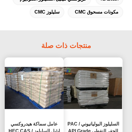
مكونات مسحوق CMC
سليلوز CMC
منتجات ذات صلة
السليلوز البوليانيوني / PAC
عامل سماكة هيدروكسي
للحفر النفطي API Grade
إيثيل السليلوز / HEC CAS