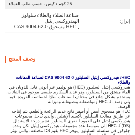
25 كجم / كيس ، حسب طلب العملاء
صناعة الطلاء والطلاء سلولوز 
إبراز:
الهيدروكسي إيثيل
, 
HEC مسحوق CAS 9004-62-0
وصف المنتج
HEC/ هيدروكسي إيثيل السليلوز CAS 9004 62 0 لصناعة الدهانات
والطلاء
هيدروكسي إيثيل السليلوز (HEC) هو بوليمر غير أيوني قابل للذوبان في
الماء مشتق من السليلوز، وهو عديد السكاريد طبيعي موجود في النباتات.
يستخدم بشكل شائع في مختلف الصناعات نظرًا لخصائصه الفريدة. فيما
يلي وصف لـ HEC ومواصفاته وتطبيقاته وميزاته:
الوصف:
HEC هو مسحوق أبيض أو أصفر فاتح عديم الرائحة والطعم. يتم إنتاجه
عن طريق معالجة السليلوز بأكسيد الإيثيلين، والذي يُدخل مجموعات
هيدروكسي إيثيل على العمود الفقري للسليلوز. تشير درجة الاستبدال
(DS) لـ HEC إلى متوسط عدد مجموعات هيدروكسي إيثيل لكل وحدة
جلوكوز في سلسلة السليلوز. يتوفر HEC بقيم DS مختلفة، والتي تؤثر