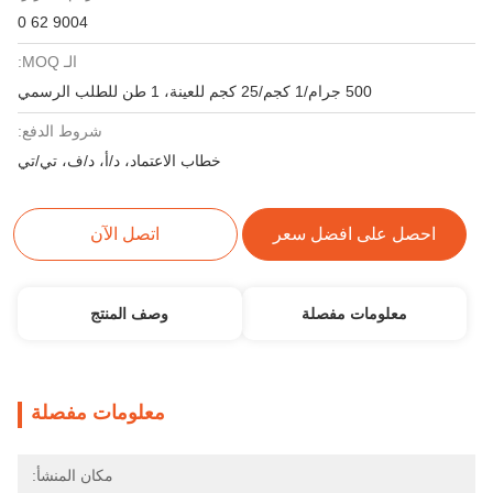
9004 62 0
الـ MOQ:
500 جرام/1 كجم/25 كجم للعينة، 1 طن للطلب الرسمي
شروط الدفع:
خطاب الاعتماد، د/أ، د/ف، تي/تي
احصل على افضل سعر
اتصل الآن
معلومات مفصلة
وصف المنتج
معلومات مفصلة
مكان المنشأ: